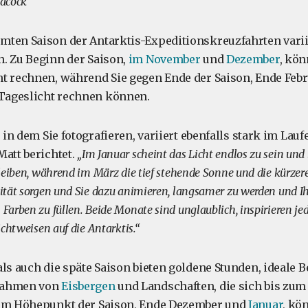
acock
ten Saison der Antarktis-Expeditionskreuzfahrten varii
. Zu Beginn der Saison,
im November
und
Dezember
, kön
t rechnen, während Sie gegen Ende der Saison, Ende Febr
 Tageslicht rechnen können.
, in dem Sie fotografieren, variiert ebenfalls stark im Lauf
Matt berichtet.
„Im Januar scheint das Licht endlos zu sein und 
leiben, während im März die tief stehende Sonne und die kürzer
tät sorgen und Sie dazu animieren, langsamer zu werden und Ih
arben zu füllen. Beide Monate sind unglaublich, inspirieren je
chtweisen auf die Antarktis.“
als auch die späte Saison bieten goldene Stunden, ideale 
nahmen von
Eisbergen
und Landschaften, die sich bis zum
dem Höhepunkt der Saison, Ende Dezember und
Januar
, kö