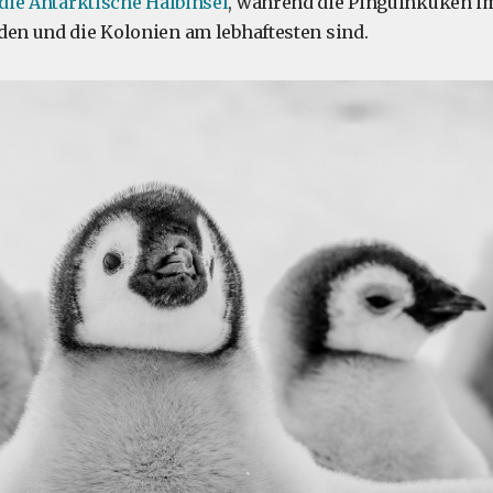
die Antarktische Halbinsel
, während die Pinguinküken 
den und die Kolonien am lebhaftesten sind.