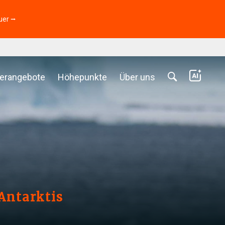
uer ⭢
erangebote
Höhepunkte
Über uns
 Antarktis