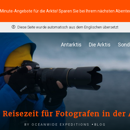
-Minute-Angebote für die Arktis! Sparen Sie bei Ihrem nächsten Abente
Diese Seite wurde automatisch aus dem Englischen übersetzt
Antarktis
Die Arktis
Sond
 Reisezeit für Fotografen in der
by Oceanwide Expeditions
Blog