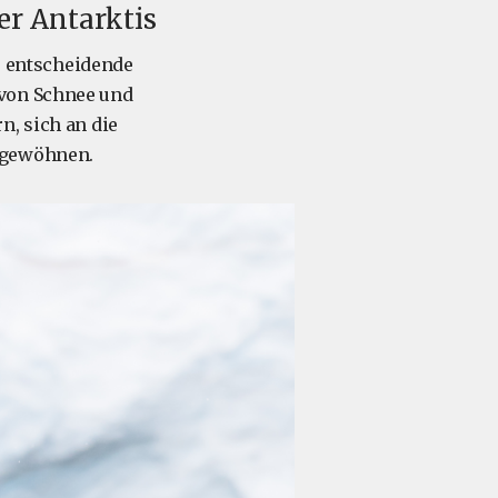
der Antarktis
ne entscheidende
 von Schnee und
n, sich an die
 gewöhnen.