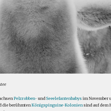
stee
wachsen
Pelzrobben-
und
Seeelefantenbabys
im November 
nd die berühmten
Königspinguine-Kolonien
sind auf dem 