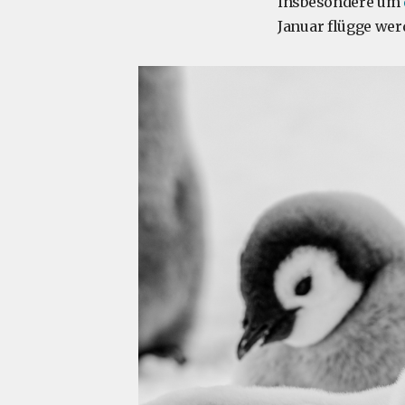
insbesondere um
Januar flügge wer