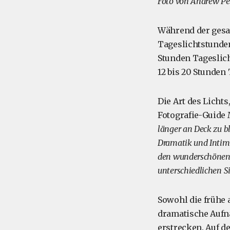
Foto von Andrew Pe
Während der gesam
Tageslichtstunden
Stunden Tageslich
12 bis 20 Stunden
Die Art des Lichts
Fotografie-Guide 
länger an Deck zu b
Dramatik und Intimi
den wunderschönen F
unterschiedlichen Si
Sowohl die frühe 
dramatische Auf
erstrecken. Auf 