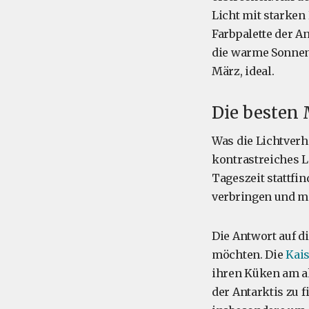
Licht mit starken
Farbpalette der An
die warme Sonnenu
März, ideal.
Die besten 
Was die Lichtverh
kontrastreiches Li
Tageszeit stattfi
verbringen und m
Die Antwort auf d
möchten. Die
Kai
ihren Küken am ak
der Antarktis zu 