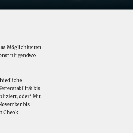
 das Möglichkeiten
 sonst nirgendwo
chiedliche
terstabilität bis
liziert, oder? Mit
 November bis
t Cheok,