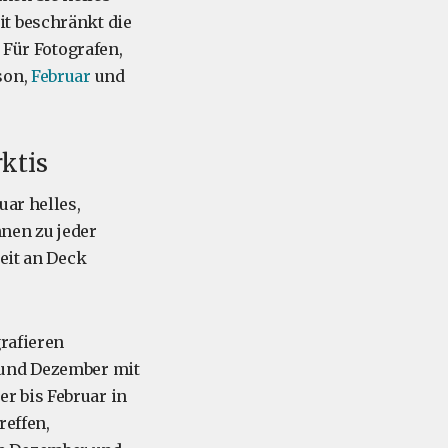
it beschränkt die
 Für Fotografen,
son,
Februar
und
ktis
uar helles,
nnen zu jeder
eit an Deck
grafieren
 und Dezember mit
r bis Februar in
reffen,