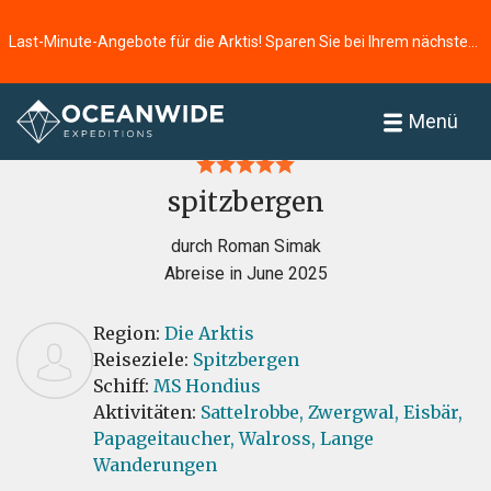
Last-Minute-Angebote für die Arktis! Sparen Sie bei Ihrem nächsten Abenteuer ⭢
Startseite
Bewertungen
Menü
spitzbergen
durch Roman Simak
Abreise in June 2025
Region:
Die Arktis
Reiseziele:
Spitzbergen
Schiff:
MS Hondius
Aktivitäten:
Sattelrobbe,
Zwergwal,
Eisbär,
Papageitaucher,
Walross,
Lange
Wanderungen