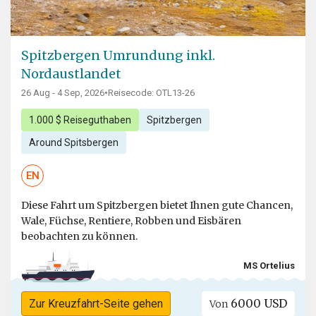
Spitzbergen Umrundung inkl.
Nordaustlandet
26 Aug - 4 Sep, 2026
•
Reisecode: OTL13-26
1.000 $ Reiseguthaben
Spitzbergen
Around Spitsbergen
EN
Diese Fahrt um Spitzbergen bietet Ihnen gute Chancen,
Wale, Füchse, Rentiere, Robben und Eisbären
beobachten zu können.
MS Ortelius
6000 USD
Zur Kreuzfahrt-Seite gehen
Von