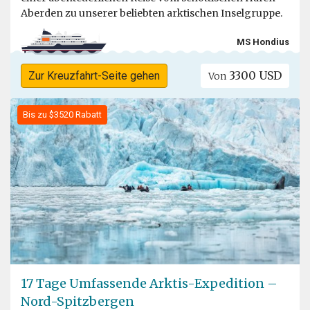
Aberden zu unserer beliebten arktischen Inselgruppe.
MS Hondius
3300 USD
Zur Kreuzfahrt-Seite gehen
Von
Bis zu $3520 Rabatt
17 Tage Umfassende Arktis-Expedition –
Nord-Spitzbergen