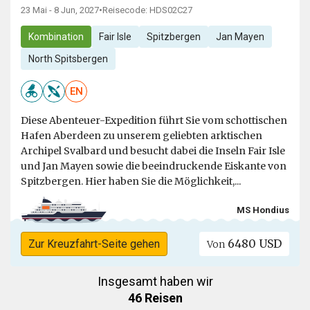
23 Mai - 8 Jun, 2027
•
Reisecode: HDS02C27
Kombination
Fair Isle
Spitzbergen
Jan Mayen
North Spitsbergen
EN
Diese Abenteuer-Expedition führt Sie vom schottischen
Hafen Aberdeen zu unserem geliebten arktischen
Archipel Svalbard und besucht dabei die Inseln Fair Isle
und Jan Mayen sowie die beeindruckende Eiskante von
Spitzbergen. Hier haben Sie die Möglichkeit,...
MS Hondius
6480 USD
Zur Kreuzfahrt-Seite gehen
Von
Insgesamt haben wir
46 Reisen