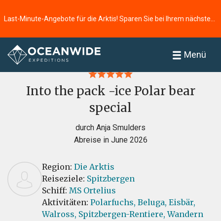
Last-Minute-Angebote für die Arktis! Sparen Sie bei Ihrem nächsten Abenteuer ⭢
Startseite
Bewertungen
Menü
Into the pack -ice Polar bear
special
durch Anja Smulders
Abreise in June 2026
Region:
Die Arktis
Reiseziele:
Spitzbergen
Schiff:
MS Ortelius
Aktivitäten:
Polarfuchs,
Beluga,
Eisbär,
Walross,
Spitzbergen-Rentiere,
Wandern