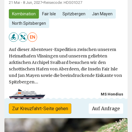
21 Mai - 8 Jun, 2027
•
Reisecode: HDS01D27
Kombination
Fair Isle
Spitzbergen
Jan Mayen
North Spitsbergen
EN
Auf dieser Abenteuer-Expedition zwischen unserem
Heimathafen Vlissingen und unserem geliebten
arktischen Archipel Svalbard besuchen wir den
schottischen Hafen von Aberdeen, die Inseln Fair Isle
und Jan Mayen sowie die beeindruckende Eiskante von
Spitzbergen....
MS Hondius
Auf Anfrage
Zur Kreuzfahrt-Seite gehen