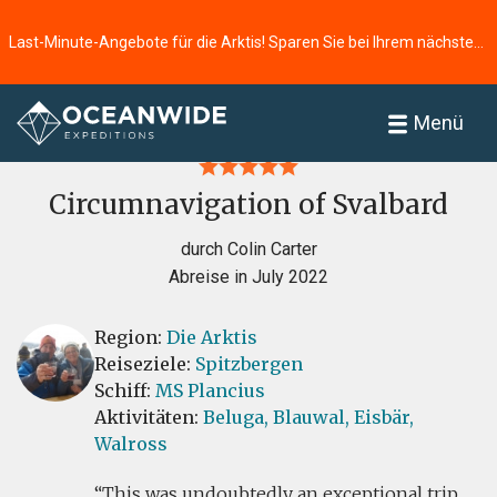
Last-Minute-Angebote für die Arktis! Sparen Sie bei Ihrem nächsten Abenteuer ⭢
Startseite
Bewertungen
Menü
Circumnavigation of Svalbard
durch Colin Carter
Abreise in July 2022
Region:
Die Arktis
Reiseziele:
Spitzbergen
Schiff:
MS Plancius
Aktivitäten:
Beluga,
Blauwal,
Eisbär,
Walross
This was undoubtedly an exceptional trip