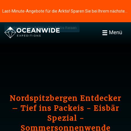
Last-Minute-Angebote für die Arktis! Sparen Sie bei Ihrem nächsten Abenteuer ⭢
Startseite
Die Arktis
Die Arktis Reisen
Menü
Nordspitzbergen Entdecker
– Tief ins Packeis - Eisbär
Spezial -
Sommersonnenwende