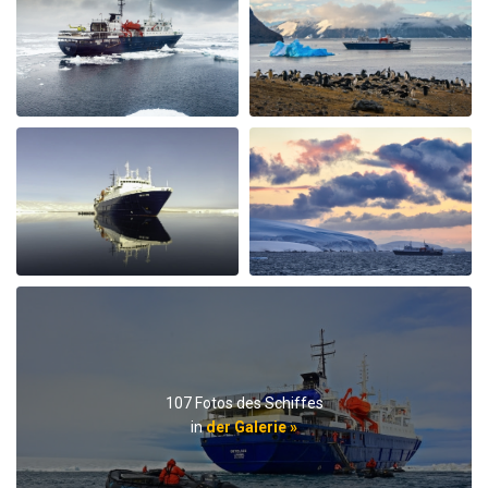
didn't respect nature and I hardly could enjoy the
silence of the Arctic as advertised. The food and crew
was adorable.
Spitzbergen intensiv
durch SIBYLLE CLAUDIA HENNY RAKESEDER
Die Arktis
Eine eindrückliche Reise, tolle Natur & Tierwelt. Das
Expeditionsteam ist hervorragend und verfügt über ein
fundiertes Wissen. Die Crew leistet grossartige Arbeit,
Essen ist lecker. Das Schiff hat einen nostalgischen
Charme, der. Esssaal ist recht laut und die Gänge eng.
Gut geeignet für Alleinreisende. Tipp: Gästestruktur im
107 Fotos des Schiffes
Voraus checken! Mit 75% Chinesen zu reisen ist etwas
in
der Galerie »
gewöhnungsbedürftig.