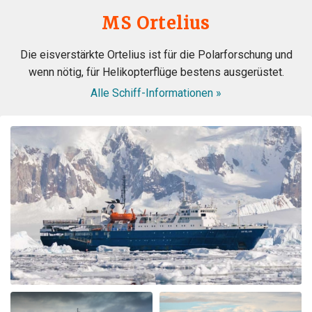
durch Ursula Merz
Die Arktis
MS Ortelius
A lifelong dream became true. A fantastic extraordinary
Die eisverstärkte Ortelius ist für die Polarforschung und
crew. A wonderful magical landdcape. Very interesting
wenn nötig, für Helikopterflüge bestens ausgerüstet.
recaps and lots of great appreciated informations from
the experts. All in all the best trip in my lifetime. Thank
Alle Schiff-Informationen »
you all from the bottom of my heart
Wonderful landscape
durch Cornelia Kolar
Die Arktis
The animal and landscape sceneries we're great nur the
chinese guests being noisy and chaotic was very
disappointing, annoying and shocking to me.they