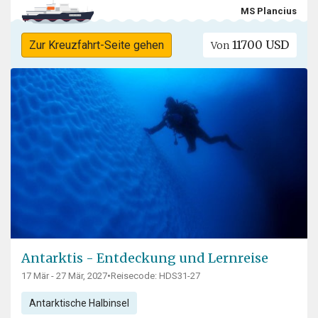
MS Plancius
11700 USD
Zur Kreuzfahrt-Seite gehen
Von
Antarktis - Entdeckung und Lernreise
17 Mär - 27 Mär, 2027
•
Reisecode: HDS31-27
Antarktische Halbinsel