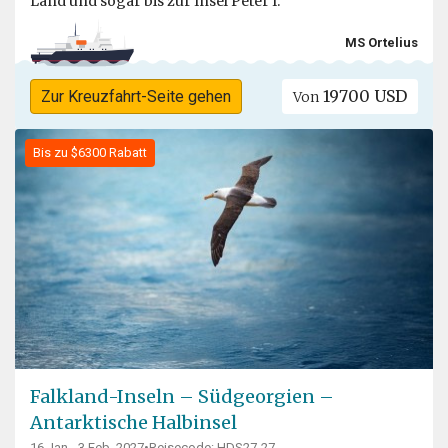
Land und sogar bis zur Insel Peter I.
MS Ortelius
19700 USD
Zur Kreuzfahrt-Seite gehen
Von
Bis zu $6300 Rabatt
Falkland-Inseln – Südgeorgien –
Antarktische Halbinsel
16 Jan - 3 Feb, 2027
•
Reisecode: HDS27-27