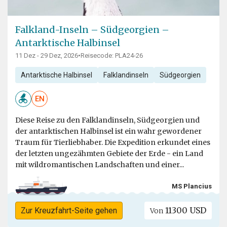
Falkland-Inseln – Südgeorgien –
Antarktische Halbinsel
11 Dez - 29 Dez, 2026
•
Reisecode: PLA24-26
Antarktische Halbinsel
Falklandinseln
Südgeorgien
EN
Diese Reise zu den Falklandinseln, Südgeorgien und
der antarktischen Halbinsel ist ein wahr gewordener
Traum für Tierliebhaber. Die Expedition erkundet eines
der letzten ungezähmten Gebiete der Erde - ein Land
mit wildromantischen Landschaften und einer...
MS Plancius
11300 USD
Zur Kreuzfahrt-Seite gehen
Von