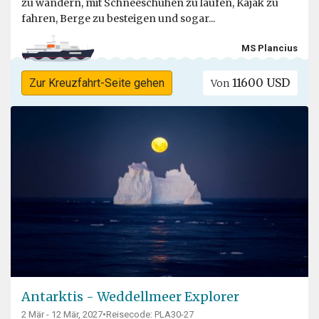
zu wandern, mit Schneeschuhen zu laufen, Kajak zu
fahren, Berge zu besteigen und sogar...
MS Plancius
11600 USD
Zur Kreuzfahrt-Seite gehen
Von
Antarktis - Weddellmeer Explorer
2 Mär - 12 Mär, 2027
•
Reisecode: PLA30-27