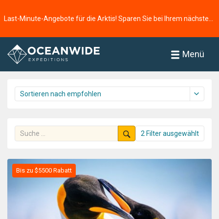
Startseite
Reisen
Antarktis
Antarktische Halbinsel
Last-Minute-Angebote für die Arktis! Sparen Sie bei Ihrem nächsten Abenteuer ⭢
Antarktische Halbinsel
Kreuzfahrtübersicht
Menü
57 Reisen gefunden
2 Filter ausgewählt
Bis zu $5500 Rabatt