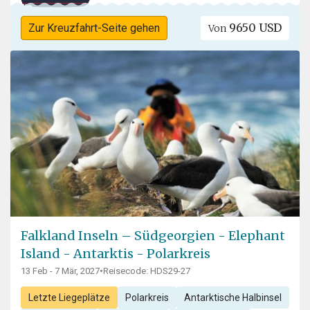
9650 USD
Zur Kreuzfahrt-Seite gehen
Von
Falkland Inseln – Südgeorgien - Elephant
Island - Antarktis - Polarkreis
13 Feb - 7 Mär, 2027
•
Reisecode: HDS29-27
Letzte Liegeplätze
Polarkreis
Antarktische Halbinsel