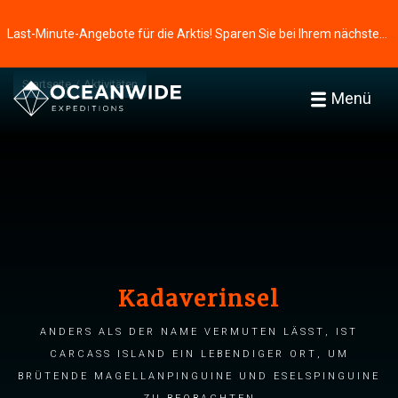
Last-Minute-Angebote für die Arktis! Sparen Sie bei Ihrem nächsten Abenteuer ⭢
Startseite
Aktivitäten
Menü
Kadaverinsel
Anders als der Name vermuten lässt, ist
Carcass Island ein lebendiger Ort, um
brütende Magellanpinguine und Eselspinguine
zu beobachten