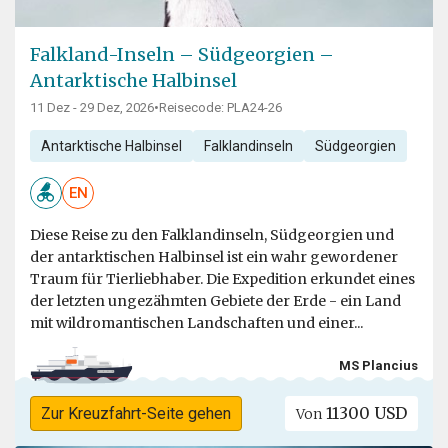
Falkland-Inseln – Südgeorgien –
Antarktische Halbinsel
11 Dez - 29 Dez, 2026
•
Reisecode: PLA24-26
Antarktische Halbinsel
Falklandinseln
Südgeorgien
EN
Diese Reise zu den Falklandinseln, Südgeorgien und
der antarktischen Halbinsel ist ein wahr gewordener
Traum für Tierliebhaber. Die Expedition erkundet eines
der letzten ungezähmten Gebiete der Erde - ein Land
mit wildromantischen Landschaften und einer...
MS Plancius
11300 USD
Zur Kreuzfahrt-Seite gehen
Von