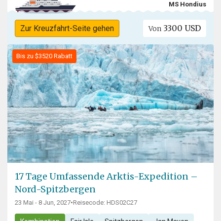
MS Hondius
3300 USD
Zur Kreuzfahrt-Seite gehen
Von
Bis zu $3520 Rabatt
17 Tage Umfassende Arktis-Expedition –
Nord-Spitzbergen
23 Mai - 8 Jun, 2027
•
Reisecode: HDS02C27