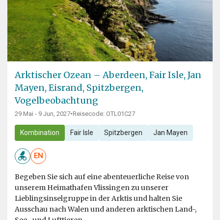
Arktischer Ozean – Aberdeen, Fair Isle, Jan
Mayen, Eisrand, Spitzbergen,
Vogelbeobachtung
29 Mai - 9 Jun, 2027
•
Reisecode: OTL01C27
Kombination
Fair Isle
Spitzbergen
Jan Mayen
EN
Begeben Sie sich auf eine abenteuerliche Reise von
unserem Heimathafen Vlissingen zu unserer
Lieblingsinselgruppe in der Arktis und halten Sie
Ausschau nach Walen und anderen arktischen Land-,
See- und Lufttieren.