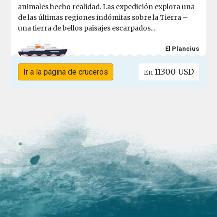
animales hecho realidad. Las expedición explora una
de las últimas regiones indómitas sobre la Tierra –
una tierra de bellos paisajes escarpados...
El Plancius
11300 USD
Ir a la página de cruceros
En