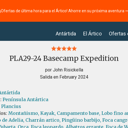
¡Ofertas de última hora para el Ártico! Ahorre en su próxima aventura 
Antártida
El Ártico
Ofertas
PLA29-24 Basecamp Expedition
por John Risickella
Salida en February 2024
Antártida
s:
Península Antártica
l Plancius
dos:
Montañismo,
Kayak,
Campamento base,
Lobo fino a
 de Adelia,
Charrán artico,
Pingüino barbijo,
Foca cangr
Yubarta,
Orca,
Foca leopardo,
Albatros errante,
Foca de W