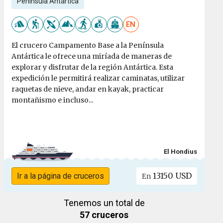
Península Antártica
EN
El crucero Campamento Base a la Península
Antártica le ofrece una miríada de maneras de
explorar y disfrutar de la región Antártica. Esta
expedición le permitirá realizar caminatas, utilizar
raquetas de nieve, andar en kayak, practicar
montañismo e incluso...
El Hondius
13150 USD
Ir a la página de cruceros
En
Tenemos un total de
57 cruceros