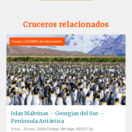
Cruceros relacionados
Hasta US$5800 de descuento
Islas Malvinas – Georgias del Sur –
Península Antártica
3 nov. - 23 nov., 2026
•
Código del viaje: HDS21-26