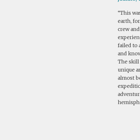
This was
earth, f
crew and
experienc
failed to
and knowl
The skill
unique a
almost b
expeditio
adventur
hemisph