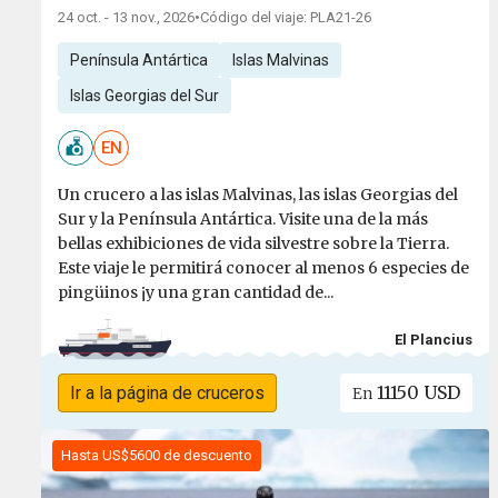
24 oct. - 13 nov., 2026
•
Código del viaje: PLA21-26
Península Antártica
Islas Malvinas
Islas Georgias del Sur
EN
Un crucero a las islas Malvinas, las islas Georgias del
Sur y la Península Antártica. Visite una de la más
bellas exhibiciones de vida silvestre sobre la Tierra.
Este viaje le permitirá conocer al menos 6 especies de
pingüinos ¡y una gran cantidad de...
El Plancius
11150 USD
Ir a la página de cruceros
En
Hasta US$5600 de descuento