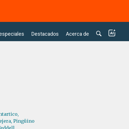
⭢
 especiales
Destacados
Acerca de
ntartico,
ejera,
Pingüino
eddell