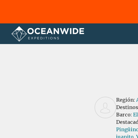
Página principal
Reseñas
Región:
Destino
Barco:
E
Destaca
Pingüino
juanito,