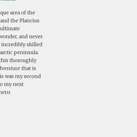
que area of the
 and the Plancius
 ultimate
a wonder, and never
 incredibly skilled
arctic peninsula.
 this thoroughly
venture that is
his was my second
 to my next
thern