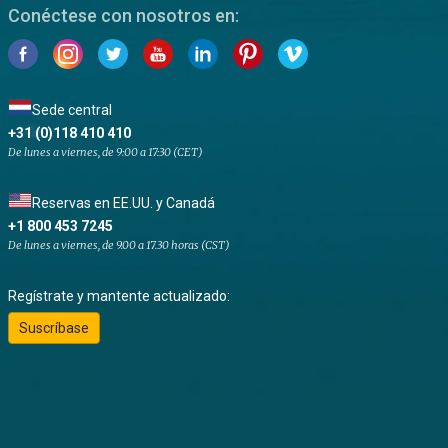
Conéctese con nosotros en:
Sede central
+31 (0)118 410 410
De lunes a viernes, de 9:00 a 17:30 (CET)
Reservas en EE.UU. y Canadá
+1 800 453 7245
De lunes a viernes, de 9.00 a 17.30 horas (CST)
Regístrate y mantente actualizado:
Suscríbase