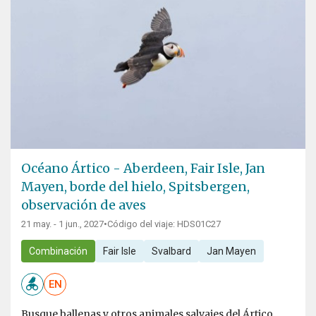
Océano Ártico - Aberdeen, Fair Isle, Jan
Mayen, borde del hielo, Spitsbergen,
observación de aves
21 may. - 1 jun., 2027
•
Código del viaje: HDS01C27
Combinación
Fair Isle
Svalbard
Jan Mayen
EN
Busque ballenas y otros animales salvajes del Ártico,