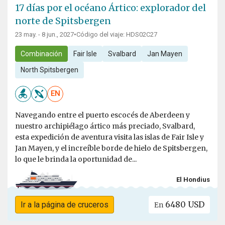
17 días por el océano Ártico: explorador del
norte de Spitsbergen
23 may. - 8 jun., 2027
•
Código del viaje: HDS02C27
Combinación
Fair Isle
Svalbard
Jan Mayen
North Spitsbergen
EN
Navegando entre el puerto escocés de Aberdeen y
nuestro archipiélago ártico más preciado, Svalbard,
esta expedición de aventura visita las islas de Fair Isle y
Jan Mayen, y el increíble borde de hielo de Spitsbergen,
lo que le brinda la oportunidad de...
El Hondius
6480 USD
Ir a la página de cruceros
En