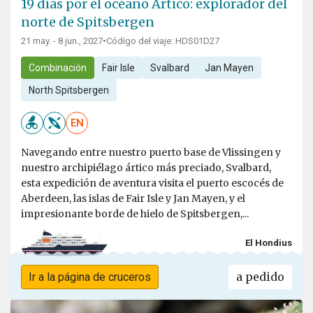
19 días por el océano Ártico: explorador del
norte de Spitsbergen
21 may. - 8 jun., 2027
•
Código del viaje: HDS01D27
Combinación
Fair Isle
Svalbard
Jan Mayen
North Spitsbergen
EN
Navegando entre nuestro puerto base de Vlissingen y
nuestro archipiélago ártico más preciado, Svalbard,
esta expedición de aventura visita el puerto escocés de
Aberdeen, las islas de Fair Isle y Jan Mayen, y el
impresionante borde de hielo de Spitsbergen,...
El Hondius
a pedido
Ir a la página de cruceros