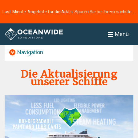
Last-Minute-Angebote für die Arktis! Sparen Sie bei Ihrem nächsten Abenteuer ⭢
Startseite
Über uns
Menü
Navigation
Die Aktualisierung
unserer Schiffe