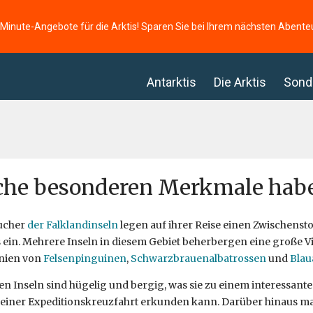
-Minute-Angebote für die Arktis! Sparen Sie bei Ihrem nächsten Abente
Antarktis
Die Arktis
Sond
he besonderen Merkmale haben
sucher
der Falklandinseln
legen auf ihrer Reise einen Zwischenst
 ein. Mehrere Inseln in diesem Gebiet beherbergen eine große Vi
nien von
Felsenpinguinen
,
Schwarzbrauenalbatrossen
und
Blau
en Inseln sind hügelig und bergig, was sie zu einem interessan
einer Expeditionskreuzfahrt erkunden kann. Darüber hinaus mach