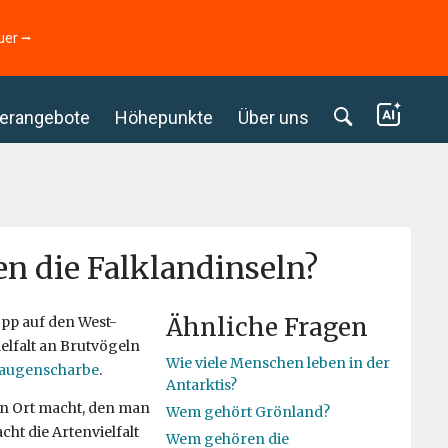
uer ⭢
erangebote
Höhepunkte
Über uns
 die Falklandinseln?
Ähnliche Fragen
opp auf den West-
elfalt an Brutvögeln
Wie viele Menschen leben in der
augenscharbe
.
Antarktis?
ten Ort macht, den man
Wem gehört Grönland?
t die Artenvielfalt
Wem gehören die