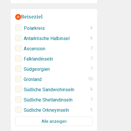
Reiseziel
Polarkreis
6
Antarktische Halbinsel
6
Ascension
7
Falklandinseln
7
Südgeorgien
7
Grönland
10
Südliche Sandwichinseln
6
Südliche Shetlandinseln
7
Südliche Orkneyinseln
5
Alle anzeigen