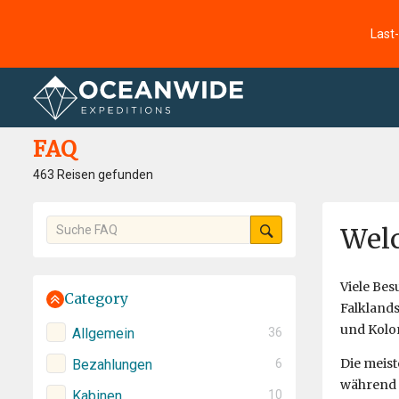
Last
Startseite
FAQ
FAQ
463 Reisen gefunden
Welc
Viele Be
Category
Falklands
und Kolo
Allgemein
36
Die meist
Bezahlungen
6
während 
Kabinen
10