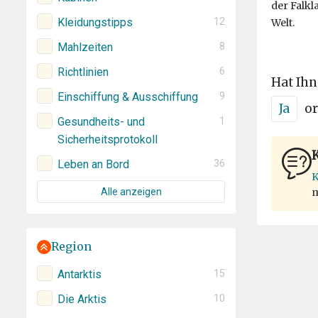
der Falkl
Kleidungstipps
12
Welt.
Mahlzeiten
8
Richtlinien
6
Hat Ihn
Einschiffung & Ausschiffung
9
Ja
or
Gesundheits- und
1
Sicherheitsprotokoll
K
Leben an Bord
36
K
m
Alle anzeigen
Region
Antarktis
15
Die Arktis
10