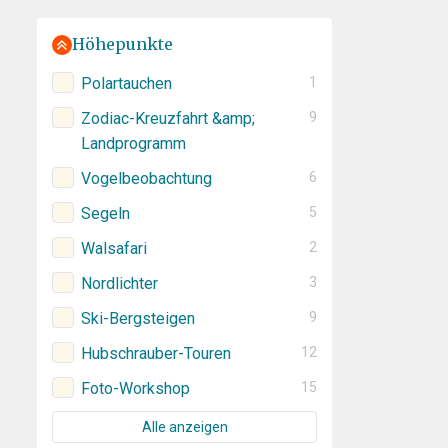
Höhepunkte
Polartauchen
1
Zodiac-Kreuzfahrt &amp;
9
Landprogramm
Vogelbeobachtung
6
Segeln
5
Walsafari
2
Nordlichter
3
Ski-Bergsteigen
9
Hubschrauber-Touren
12
Foto-Workshop
15
Alle anzeigen