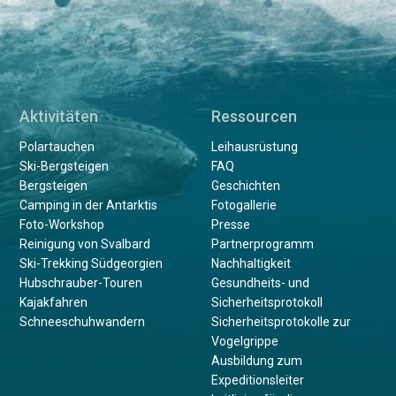
Aktivitäten
Ressourcen
Polartauchen
Leihausrüstung
Ski-Bergsteigen
FAQ
Bergsteigen
Geschichten
Camping in der Antarktis
Fotogallerie
Foto-Workshop
Presse
Reinigung von Svalbard
Partnerprogramm
Ski-Trekking Südgeorgien
Nachhaltigkeit
Hubschrauber-Touren
Gesundheits- und
Kajakfahren
Sicherheitsprotokoll
Schneeschuhwandern
Sicherheitsprotokolle zur
Vogelgrippe
Ausbildung zum
Expeditionsleiter