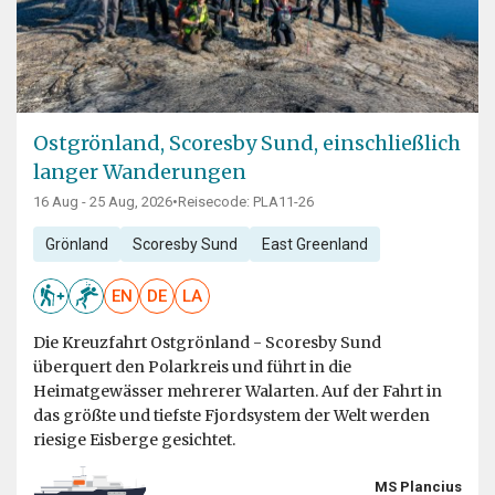
Ostgrönland, Scoresby Sund, einschließlich
langer Wanderungen
16 Aug - 25 Aug, 2026
•
Reisecode: PLA11-26
Grönland
Scoresby Sund
East Greenland
EN
DE
LA
Die Kreuzfahrt Ostgrönland - Scoresby Sund
überquert den Polarkreis und führt in die
Heimatgewässer mehrerer Walarten. Auf der Fahrt in
das größte und tiefste Fjordsystem der Welt werden
riesige Eisberge gesichtet.
MS Plancius