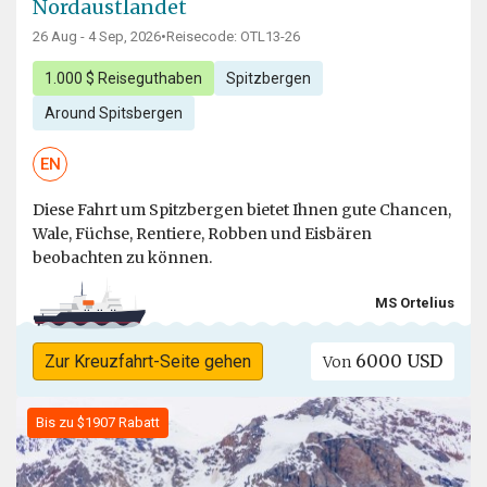
Nordaustlandet
26 Aug - 4 Sep, 2026
•
Reisecode: OTL13-26
1.000 $ Reiseguthaben
Spitzbergen
Around Spitsbergen
EN
Diese Fahrt um Spitzbergen bietet Ihnen gute Chancen,
Wale, Füchse, Rentiere, Robben und Eisbären
beobachten zu können.
MS Ortelius
6000 USD
Zur Kreuzfahrt-Seite gehen
Von
Bis zu $1907 Rabatt