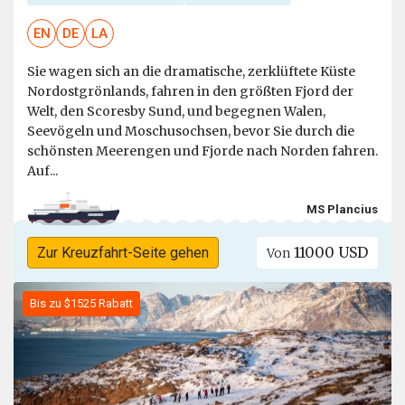
EN
DE
LA
Sie wagen sich an die dramatische, zerklüftete Küste
Nordostgrönlands, fahren in den größten Fjord der
Welt, den Scoresby Sund, und begegnen Walen,
Seevögeln und Moschusochsen, bevor Sie durch die
schönsten Meerengen und Fjorde nach Norden fahren.
Auf...
MS Plancius
11000 USD
Zur Kreuzfahrt-Seite gehen
Von
Bis zu $1525 Rabatt