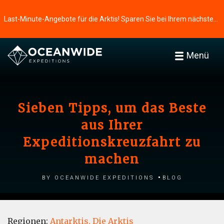
Last-Minute-Angebote für die Arktis! Sparen Sie bei Ihrem nächsten Abenteuer ⭢
Menü
Sieben Tipps, um das Beste
aus Ihrer
Expeditionskreuzfahrt zu
machen
by Oceanwide Expeditions
Blog
Regionen:
Antarktis,
Die Arktis