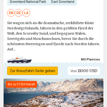
Greenland National Park
East Greenland
EN
DE
LA
Sie wagen sich an die dramatische, zerklüftete Küste
Nordostgrönlands, fahren in den größten Fjord der
Welt, den Scoresby Sund, und begegnen Walen,
Seevögeln und Moschusochsen, bevor Sie durch die
schönsten Meerengen und Fjorde nach Norden fahren.
Auf...
MS Plancius
11000 USD
Zur Kreuzfahrt-Seite gehen
Von
Bis zu $1525 Rabatt