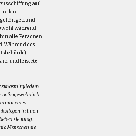
Ausschiffung auf
 in den
ngehörigen und
 sowohl während
hin alle Personen
d. Während des
tsbehörde)
and und leistete
tzungsmitgliedern
er außergewöhnlich
entrum eines
kollegen in ihren
eben sie ruhig,
d die Menschen sie