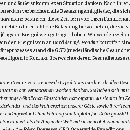
gen und äußerst komplexen Situation danken. Nach ihrer 
Rotterdam verbrachten alle Besatzungsmitglieder, die sich
uarantäne befanden, diese Zeit fern von ihren Familiena
 möchten die erhebliche Belastung hervorheben, die sie
 jüngsten Ereignissen getragen haben. Wir werden weiter
 von den Ereignissen an Bord
der m/v Hondius
betroffen sin
äneprozesses stand die GGD (niederländische Gesundhei
 Beteiligten in Kontakt, überwachte deren Gesundheitszust
mten Teams von Oceanwide Expeditions möchte ich allen Besa
Einsatz in den vergangenen Wochen danken. Sie haben sich unt
chst ungewöhnlichen Umständen hervorgetan, als sie sich im Z
erfanden und das Wohlergehen unserer Gäste sowie ihrer Team
er außergewöhnlichen Führung von Kapitän Jan Dobrogowski bli
t koordiniert, als die Augen der Welt auf sie gerichtet waren un
auchten.“ –
Rémi Bouysset, CEO, Oceanwide Expeditions