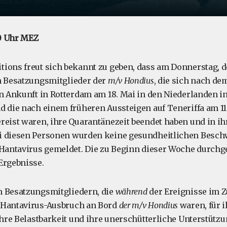
00 Uhr MEZ
ions freut sich bekannt zu geben, dass am Donnerstag, de
n Besatzungsmitglieder der
m/v Hondius
, die sich nach de
en Ankunft in Rotterdam am 18. Mai in den Niederlanden i
d die nach einem früheren Aussteigen auf Teneriffa am 11.
reist waren, ihre Quarantänezeit beendet haben und in i
i diesen Personen wurden keine gesundheitlichen Besc
 Hantavirus gemeldet. Die zu Beginn dieser Woche durchg
Ergebnisse.
n Besatzungsmitgliedern, die
während
der Ereignisse im
 Hantavirus-Ausbruch an Bord
der m/v Hondius
waren, für i
 ihre Belastbarkeit und ihre unerschütterliche Unterstütz