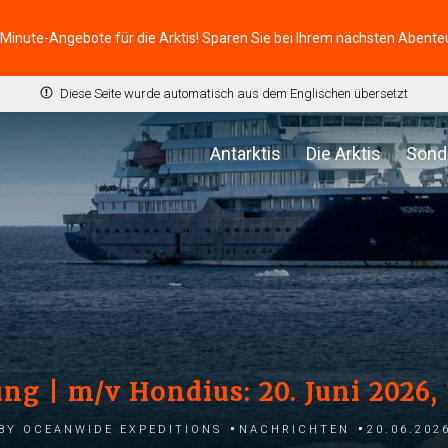
-Minute-Angebote für die Arktis! Sparen Sie bei Ihrem nächsten Abente
Diese Seite wurde automatisch aus dem Englischen übersetzt
Antarktis
Die Arktis
Sond
ng | m/v Hondius: 20. Juni 2026
by Oceanwide Expeditions
Nachrichten
20.06.202