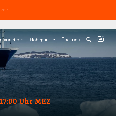
uer ⭢
erangebote
Höhepunkte
Über uns
, 17:00 Uhr MEZ
6