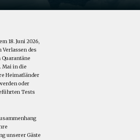
m 18. Juni 2026,
m Verlassen des
n Quarantäne
 Mai in die
hre Heimatländer
hwerden oder
eführten Tests
 Zusammenhang
hre
ung unserer Gäste