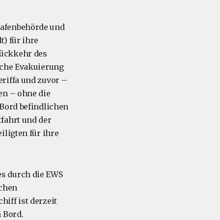
Hafenbehörde und
) für ihre
Rückkehr des
iche Evakuierung
riffa und zuvor –
en – ohne die
 Bord befindlichen
fahrt und der
ligten für ihre
es durch die EWS
schen
iff ist derzeit
 Bord.