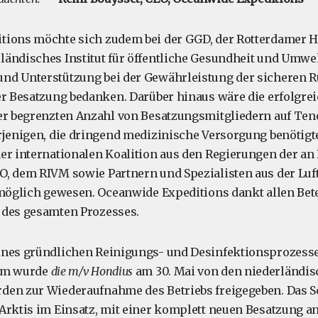
tions möchte sich zudem bei der GGD, der Rotterdamer 
ändisches Institut für öffentliche Gesundheit und Umwelt
nd Unterstützung bei der Gewährleistung der sicheren 
er Besatzung bedanken. Darüber hinaus wäre die erfolgre
er begrenzten Anzahl von Besatzungsmitgliedern auf Tene
rjenigen, die dringend medizinische Versorgung benötigt
er internationalen Koalition aus den Regierungen der an
, dem RIVM sowie Partnern und Spezialisten aus der Luft
 möglich gewesen. Oceanwide Expeditions dankt allen Betei
 des gesamten Prozesses.
ines gründlichen Reinigungs- und Desinfektionsprozess
dam wurde
die m/v Hondius
am 30. Mai von den niederländi
en zur Wiederaufnahme des Betriebs freigegeben. Das Sch
Arktis im Einsatz, mit einer komplett neuen Besatzung an