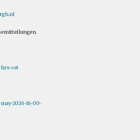
rgh.nl
semitteilungen.
-hrs-cet
-may-2026-16-00-