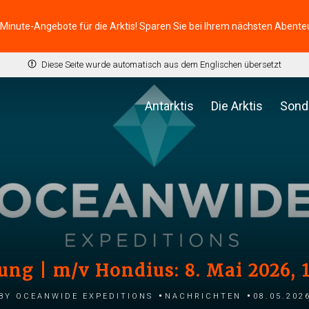
-Minute-Angebote für die Arktis! Sparen Sie bei Ihrem nächsten Abente
Diese Seite wurde automatisch aus dem Englischen übersetzt
Antarktis
Die Arktis
Sond
ung | m/v Hondius: 8. Mai 2026,
by Oceanwide Expeditions
Nachrichten
08.05.202