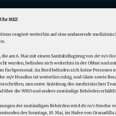
0 Uhr MEZ
ions reagiert weiterhin auf eine andauernde medizinisch
ius
.
, die am 6. Mai mit einem Sanitätsflugzeug von
der m/v Ho
cht wurden, befinden sich weiterhin in der Obhut und u
m Fachpersonal. An Bord befinden sich keine Personen 
der m/v Hondius ist weiterhin ruhig, und Gäste sowie Bes
Vorschriften, nun unter Anleitung des medizinischen Tea
d über die WHO und andere zuständige Behörden erhältli
sungen der zuständigen Behörden wird
die m/v Hondius
vo
stunden des Sonntags, 10. Mai, im Hafen von Granadilla 