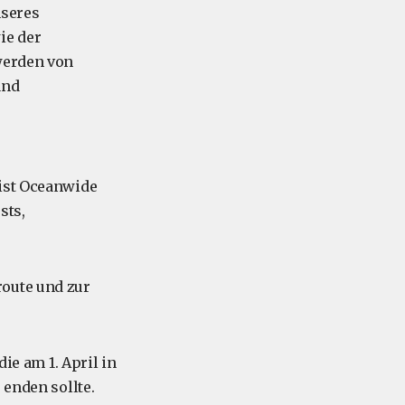
nseres
ie der
 werden von
und
ist Oceanwide
sts,
route und zur
die am 1. April in
 enden sollte.