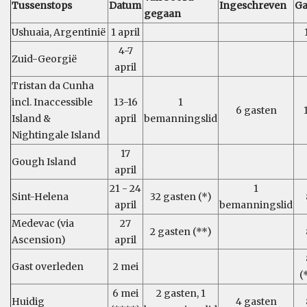
Tussenstops
Datum
Ingeschreven
Ga
gegaan
Ushuaia, Argentinië
1 april
4-7
Zuid-Georgië
april
Tristan da Cunha
incl. Inaccessible
13-16
1
6 gasten
Island &
april
bemanningslid
Nightingale Island
17
Gough Island
april
21 - 24
1
Sint-Helena
32 gasten (*)
april
bemanningslid
Medevac (via
27
2 gasten (**)
Ascension)
april
Gast overleden
2 mei
(
6 mei
2 gasten, 1
Huidig
4 gasten