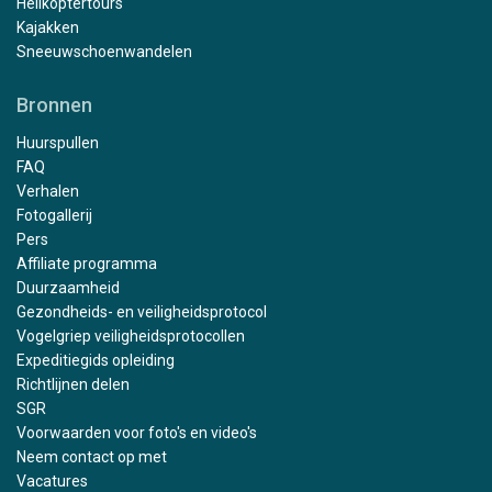
Helikoptertours
Kajakken
Sneeuwschoenwandelen
Bronnen
Huurspullen
FAQ
Verhalen
Fotogallerij
Pers
Affiliate programma
Duurzaamheid
Gezondheids- en veiligheidsprotocol
Vogelgriep veiligheidsprotocollen
Expeditiegids opleiding
Richtlijnen delen
SGR
Voorwaarden voor foto's en video's
Neem contact op met
Vacatures