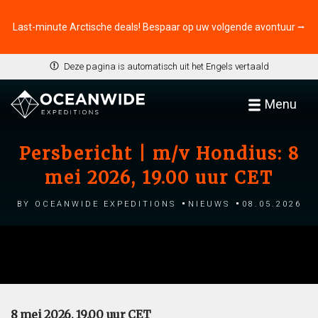
Last-minute Arctische deals! Bespaar op uw volgende avontuur ⭢
Deze pagina is automatisch uit het Engels vertaald
Menu
Persbericht | m/v Hondius: 8
mei 2026, 19.00 uur CET
by Oceanwide Expeditions
Nieuws
08.05.2026
8 mei 2026, 19.00 uur CET