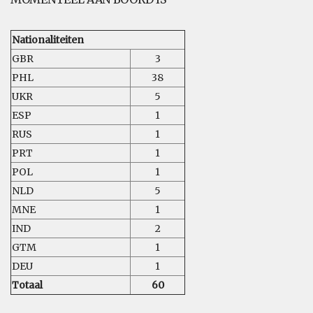
Nationaliteiten
GBR
3
PHL
38
UKR
5
ESP
1
RUS
1
PRT
1
POL
1
NLD
5
MNE
1
IND
2
GTM
1
DEU
1
Totaal
60