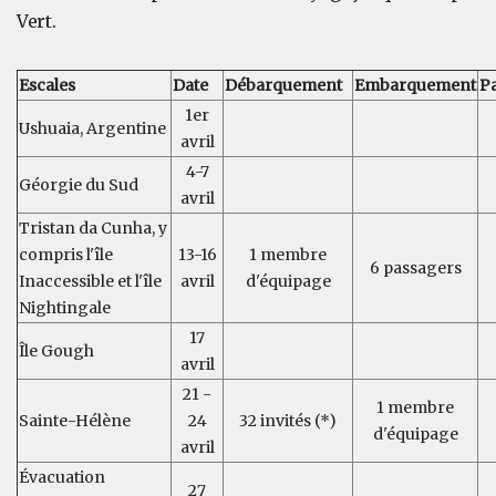
Vert.
Escales
Date
Débarquement
Embarquement
P
1er
Ushuaia, Argentine
avril
4-7
Géorgie du Sud
avril
Tristan da Cunha, y
compris l'île
13-16
1 membre
6 passagers
Inaccessible et l'île
avril
d'équipage
Nightingale
17
Île Gough
avril
21 -
1 membre
Sainte-Hélène
24
32 invités (*)
d'équipage
avril
Évacuation
27