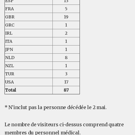
ESP
13
FRA
5
GBR
19
GRC
1
IRL
2
ITA
1
JPN
1
NLD
8
NZL
1
TUR
3
USA
17
Total
87
* N'inclut pas la personne décédée le 2 mai.
Le nombre de visiteurs ci-dessus comprend quatre
membres du personnel médical.