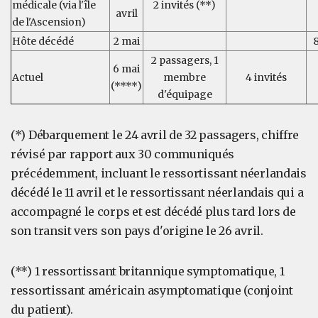
médicale (via l'île
2 invités (**)
avril
de l'Ascension)
Hôte décédé
2 mai
8
2 passagers, 1
6 mai
Actuel
membre
4 invités
(****)
d'équipage
(*) Débarquement le 24 avril de 32 passagers, chiffre
révisé par rapport aux 30 communiqués
précédemment, incluant le ressortissant néerlandais
décédé le 11 avril et le ressortissant néerlandais qui a
accompagné le corps et est décédé plus tard lors de
son transit vers son pays d'origine le 26 avril.
(**) 1 ressortissant britannique symptomatique, 1
ressortissant américain asymptomatique (conjoint
du patient).