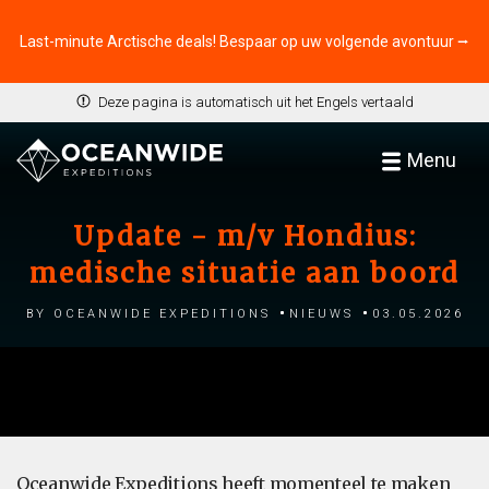
Last-minute Arctische deals! Bespaar op uw volgende avontuur ⭢
Deze pagina is automatisch uit het Engels vertaald
Menu
Update - m/v Hondius:
medische situatie aan boord
by Oceanwide Expeditions
Nieuws
03.05.2026
Oceanwide Expeditions heeft momenteel te maken