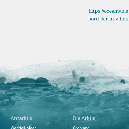
https://oceanwide
bord-der-m-v-hon
Antarktis
Die Arktis
Weddell-Meer
Grönland