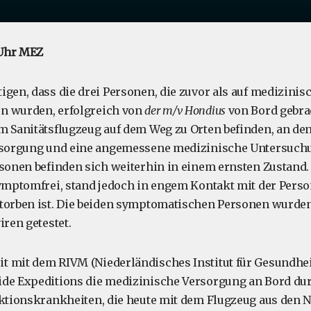
 Uhr MEZ
igen, dass die drei Personen, die zuvor als auf medizini
n wurden, erfolgreich von
der m/v Hondius
von Bord gebra
m Sanitätsflugzeug auf dem Weg zu Orten befinden, an de
ersorgung und eine angemessene medizinische Untersuch
rsonen befinden sich weiterhin in einem ernsten Zustand. 
symptomfrei, stand jedoch in engem Kontakt mit der Person
torben ist. Die beiden symptomatischen Personen wurden
iren getestet.
t mit dem RIVM (Niederländisches Institut für Gesundhe
ide Expeditions die medizinische Versorgung an Bord du
ektionskrankheiten, die heute mit dem Flugzeug aus den 