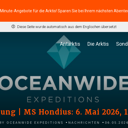
-Minute-Angebote für die Arktis! Sparen Sie bei Ihrem nächsten Abente
Diese Seite wurde automatisch aus dem Englischen übersetzt
Antarktis
Die Arktis
Sond
lung | MS Hondius: 6. Mai 2026, 
by Oceanwide Expeditions
Nachrichten
06.05.202