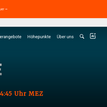
uer ⭢
erangebote
Höhepunkte
Über uns
14:45 Uhr MEZ
6