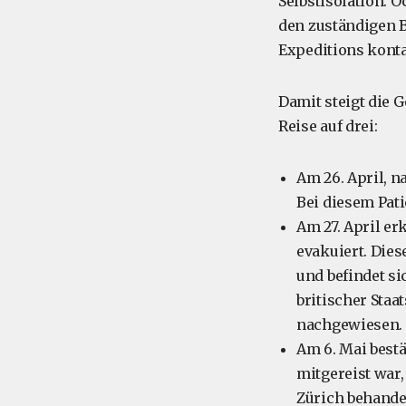
Selbstisolation. 
den zuständigen 
Expeditions konta
Damit steigt die 
Reise auf drei:
Am 26. April, n
Bei diesem Pat
Am 27. April e
evakuiert. Dies
und befindet si
britischer Staa
nachgewiesen.
Am 6. Mai bestä
mitgereist war,
Zürich behandel