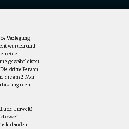
sche Verlegung
cht wurden und
nen eine
ung gewährleistet
Die dritte Person
, die am 2. Mai
 bislang nicht
it und Umwelt)
rch zwei
Niederlanden