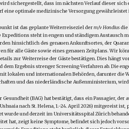
 wird sichergestellt, dass im nächsten Verlauf dieser sic
arf eine optimale medizinische Versorgung gewährleistet i
punkt ist das geplante Weiterreiseziel der
m/v Hondius
die
e Expeditions steht in engem und ständigem Austausch m
rden hinsichtlich des genauen Ankunftsortes, der Quara
en für alle Gäste sowie eines genauen Zeitplans. Wir kö
etails zur Weiterreise der Gäste bestätigen. Dies hängt v
 dem Ergebnis strenger Screening-Verfahren ab. Die eng
t lokalen und internationalen Behörden, darunter die W
haften und das niederländische Außenministerium, wird 
Gesundheit (BAG) hat bestätigt, dass ein Passagier, der a
Ushuaia nach St. Helena, 1.–24. April 2026) mitgereist ist, 
et wurde und derzeit im Universitätsspital Zürich behande
eitet hat, zeigt keine Symptome, befindet sich jedoch vors