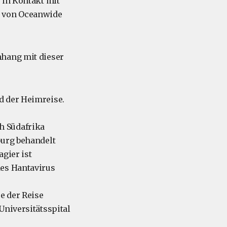
 in Kontakt mit
n von Oceanwide
nhang mit dieser
d der Heimreise.
h Südafrika
burg behandelt
agier ist
des Hantavirus
pe der Reise
Universitätsspital