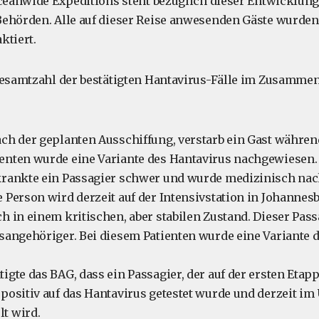
Oceanwide Expeditions steht bezüglich dieser Entwicklung
Behörden. Alle auf dieser Reise anwesenden Gäste wurde
ktiert.
Gesamtzahl der bestätigten Hantavirus-Fälle im Zusamme
ach der geplanten Ausschiffung, verstarb ein Gast währen
ienten wurde eine Variante des Hantavirus nachgewiesen.
rkrankte ein Passagier schwer und wurde medizinisch nac
e Person wird derzeit auf der Intensivstation in Johannes
ch in einem kritischen, aber stabilen Zustand. Dieser Pass
tsangehöriger. Bei diesem Patienten wurde eine Variante 
tigte das BAG, dass ein Passagier, der auf der ersten Etap
 positiv auf das Hantavirus getestet wurde und derzeit im 
t wird.