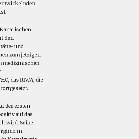
h entwickelnden
st.
 Kanarischen
it den
ntäne- und
nnen zum jetzigen
on medizinischen
e
HO, das RIVM, die
fortgesetzt.
uf der ersten
positiv auf das
lt wird. Seine
orglich in