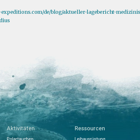
-expeditions.com/de/blog/aktueller-lagebericht-medizini
dius
Aktivitäten
Ressourcen
Polartauchen
Leihausrüstung