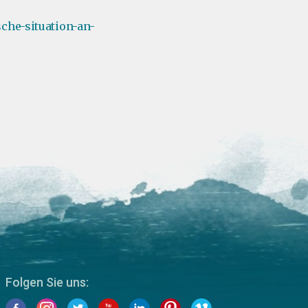
sche-situation-an-
Folgen Sie uns: