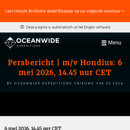
Last-minute Arctische deals! Bespaar op uw volgende avontuur ⭢
Deze pagina is automatisch uit het Engels vertaald
Menu
Persbericht | m/v Hondius: 6
mei 2026, 14.45 uur CET
by Oceanwide Expeditions
Nieuws
06.05.2026
6 mei 2026, 14.45 uur CET