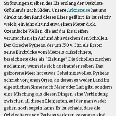
Strömungen treiben das Eis entlang der Ostküste
Grönlands nach Süden. Unsere
Arktisreise
hat uns
direkt an den Rand dieses Eises geführt. Es ist relativ
weich, ein Jahr alt und etwa einen Meter dick.
Ozeanische Wellen, die auf das Eis treffen,
verursachen ein Auf und Ab zwischen den Schollen.
Der Grieche Pytheas, der um 350 v. Chr. als Erster
seine Eindrücke vom Meereis aufzeichnete,
bezeichnete dies als "Eislunge". Die Schollen zischen
und atmen, wenn sie sich aneinander reiben. Das
gefrorene Meer hat etwas Geheimnisvolles. Pytheas
schrieb von jenen Orten, an denen es weder Land im
eigentlichen Sinne noch Meer oder Luft gibt, sondern
eine Mischung aus diesen Dingen, eine Verbindung
zwischen all diesen Elementen, auf der man weder
gehen noch segeln kann. Es ist schade, dass die
Originaltexte von Pytheas verloren gegangen sind,