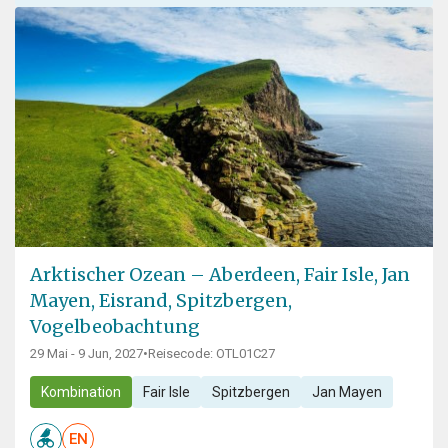
Arktischer Ozean – Aberdeen, Fair Isle, Jan
Mayen, Eisrand, Spitzbergen,
Vogelbeobachtung
29 Mai - 9 Jun, 2027
•
Reisecode: OTL01C27
Kombination
Fair Isle
Spitzbergen
Jan Mayen
EN