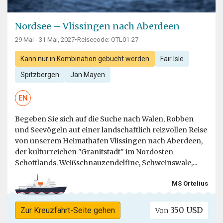
Nordsee – Vlissingen nach Aberdeen
29 Mai - 31 Mai, 2027
•
Reisecode: OTL01-27
Kann nur in Kombination gebucht werden
Fair Isle
Spitzbergen
Jan Mayen
EN
Begeben Sie sich auf die Suche nach Walen, Robben
und Seevögeln auf einer landschaftlich reizvollen Reise
von unserem Heimathafen Vlissingen nach Aberdeen,
der kulturreichen "Granitstadt" im Nordosten
Schottlands. Weißschnauzendelfine, Schweinswale,...
MS Ortelius
350 USD
Zur Kreuzfahrt-Seite gehen
Von