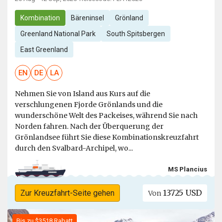
Kombination
Bäreninsel
Grönland
Greenland National Park
South Spitsbergen
East Greenland
EN
DE
LA
Nehmen Sie von Island aus Kurs auf die
verschlungenen Fjorde Grönlands und die
wunderschöne Welt des Packeises, während Sie nach
Norden fahren. Nach der Überquerung der
Grönlandsee führt Sie diese Kombinationskreuzfahrt
durch den Svalbard-Archipel, wo...
MS Plancius
13725 USD
Zur Kreuzfahrt-Seite gehen
Von
Bis zu $3518 Rabatt