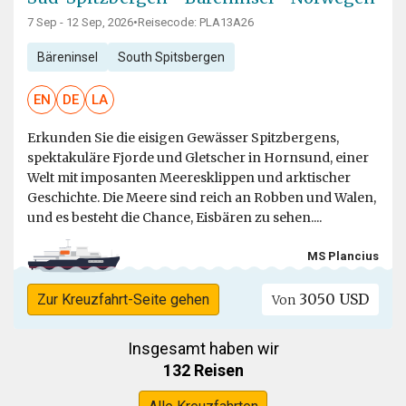
7 Sep - 12 Sep, 2026
•
Reisecode: PLA13A26
Bäreninsel
South Spitsbergen
EN
DE
LA
Erkunden Sie die eisigen Gewässer Spitzbergens,
spektakuläre Fjorde und Gletscher in Hornsund, einer
Welt mit imposanten Meeresklippen und arktischer
Geschichte. Die Meere sind reich an Robben und Walen,
und es besteht die Chance, Eisbären zu sehen....
MS Plancius
3050 USD
Zur Kreuzfahrt-Seite gehen
Von
Insgesamt haben wir
132 Reisen