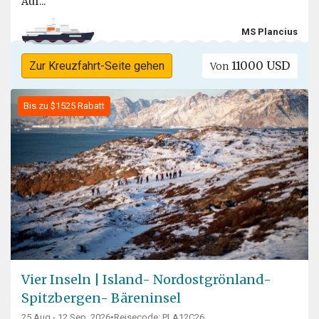
Auf...
MS Plancius
11000 USD
Zur Kreuzfahrt-Seite gehen
Von
Bis zu $1525 Rabatt
Vier Inseln | Island- Nordostgrönland-
Spitzbergen- Bäreninsel
25 Aug - 12 Sep, 2026
•
Reisecode: PLA12C26