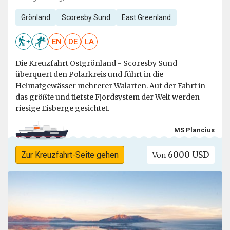
Grönland
Scoresby Sund
East Greenland
EN
DE
LA
Die Kreuzfahrt Ostgrönland - Scoresby Sund
überquert den Polarkreis und führt in die
Heimatgewässer mehrerer Walarten. Auf der Fahrt in
das größte und tiefste Fjordsystem der Welt werden
riesige Eisberge gesichtet.
MS Plancius
6000 USD
Zur Kreuzfahrt-Seite gehen
Von