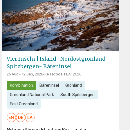
Vier Inseln | Island- Nordostgrönland-
Spitzbergen- Bäreninsel
25 Aug - 12 Sep, 2026
•
Reisecode: PLA12C26
Kombination
Bäreninsel
Grönland
Greenland National Park
South Spitsbergen
East Greenland
EN
DE
LA
Nehmen Sie von Island aus Kurs auf die