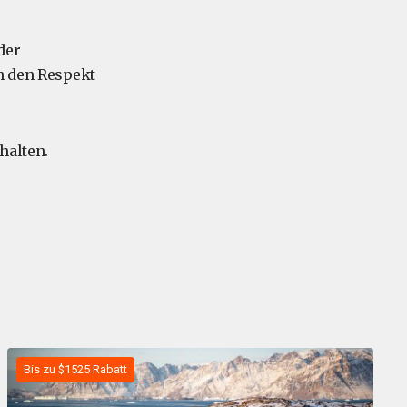
der
ch den Respekt
halten.
Bis zu $1525 Rabatt