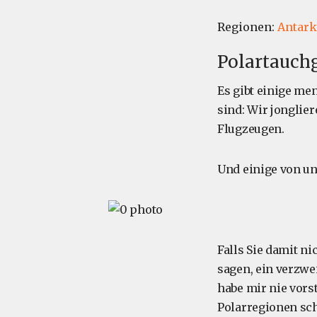
Regionen:
Antark
Polartauchg
Es gibt einige me
sind: Wir jonglie
Flugzeugen.
Und einige von un
Falls Sie damit n
sagen, ein verzwei
habe mir nie vors
Polarregionen s