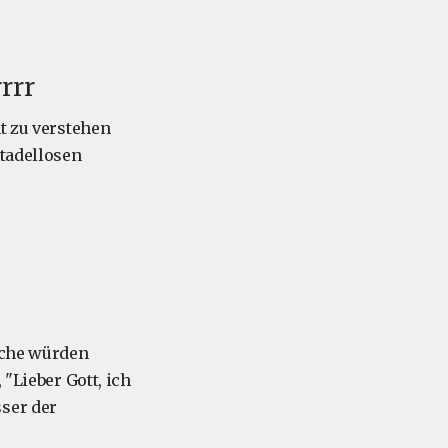
rrr
ht zu verstehen
 tadellosen
anche würden
 "Lieber Gott, ich
sser der