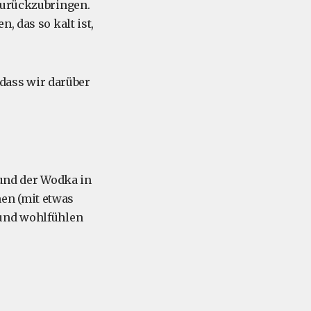
 zurückzubringen.
, das so kalt ist,
 dass wir darüber
 und der Wodka in
en (mit etwas
 und wohlfühlen