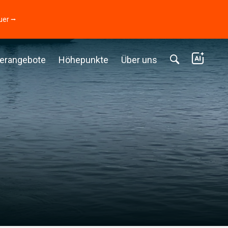
uer ⭢
erangebote
Höhepunkte
Über uns