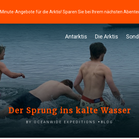
-Minute-Angebote für die Arktis! Sparen Sie bei Ihrem nächsten Abente
Antarktis
Die Arktis
Sond
Der Sprung ins kalte Wasser
by Oceanwide Expeditions
Blog