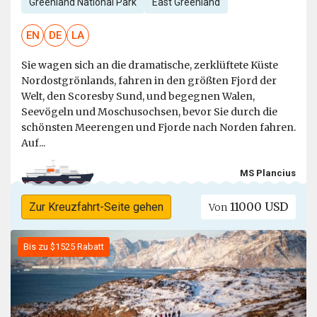
Greenland National Park
East Greenland
EN
DE
LA
Sie wagen sich an die dramatische, zerklüftete Küste
Nordostgrönlands, fahren in den größten Fjord der
Welt, den Scoresby Sund, und begegnen Walen,
Seevögeln und Moschusochsen, bevor Sie durch die
schönsten Meerengen und Fjorde nach Norden fahren.
Auf...
MS Plancius
11000 USD
Zur Kreuzfahrt-Seite gehen
Von
Bis zu $1525 Rabatt