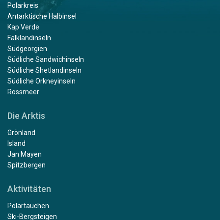
Polarkreis
Antarktische Halbinsel
Kap Verde
Falklandinseln
Südgeorgien
Südliche Sandwichinseln
Südliche Shetlandinseln
Südliche Orkneyinseln
Rossmeer
Die Arktis
Grönland
Island
Jan Mayen
Spitzbergen
Aktivitäten
Polartauchen
Ski-Bergsteigen