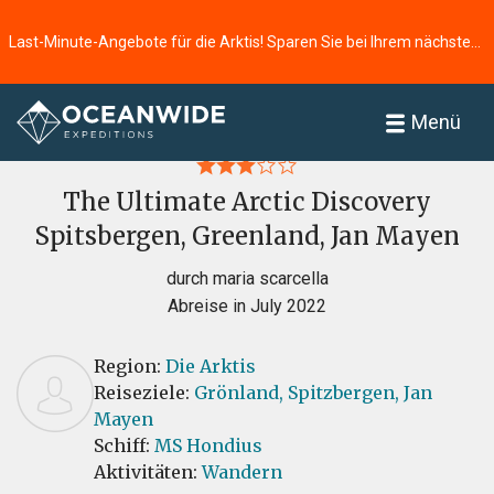
Last-Minute-Angebote für die Arktis! Sparen Sie bei Ihrem nächsten Abenteuer ⭢
Startseite
Bewertungen
Menü
The Ultimate Arctic Discovery
Spitsbergen, Greenland, Jan Mayen
durch maria scarcella
Abreise in July 2022
Region:
Die Arktis
Reiseziele:
Grönland,
Spitzbergen,
Jan
Mayen
Schiff:
MS Hondius
Aktivitäten:
Wandern