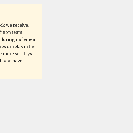
ck we receive.
edition team
d during inclement
es or relax in the
ire more sea days
If you have