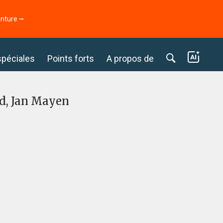
enture ⭢
spéciales
Points forts
A propos de
nd, Jan Mayen