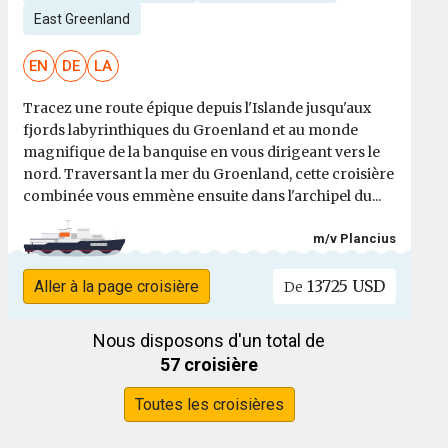
East Greenland
EN
DE
LA
Tracez une route épique depuis l'Islande jusqu'aux
fjords labyrinthiques du Groenland et au monde
magnifique de la banquise en vous dirigeant vers le
nord. Traversant la mer du Groenland, cette croisière
combinée vous emmène ensuite dans l'archipel du...
m/v Plancius
13725 USD
Aller à la page croisière
De
Nous disposons d'un total de
57 croisière
Toutes les croisières