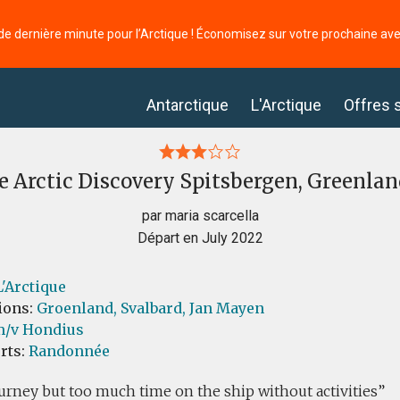
de dernière minute pour l’Arctique ! Économisez sur votre prochaine av
Antarctique
L'Arctique
Offres 
 Arctic Discovery Spitsbergen, Greenla
par maria scarcella
Départ en July 2022
L'Arctique
ions:
Groenland,
Svalbard,
Jan Mayen
/v Hondius
orts:
Randonnée
rney but too much time on the ship without activities