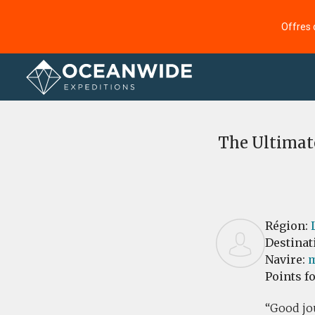
Offres 
Accueil
Commentaires
The Ultimate
Région:
Destinat
Navire:
m
Points f
Good jou