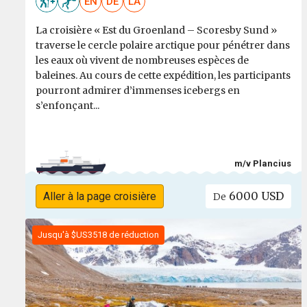
EN
DE
LA
La croisière « Est du Groenland – Scoresby Sund »
traverse le cercle polaire arctique pour pénétrer dans
les eaux où vivent de nombreuses espèces de
baleines. Au cours de cette expédition, les participants
pourront admirer d’immenses icebergs en
s’enfonçant...
m/v Plancius
6000 USD
Aller à la page croisière
De
Jusqu'à $US3518 de réduction