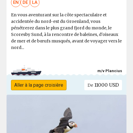
EN
DE
LA
En vous aventurant sur la côte spectaculaire et
accidentée du nord-est du Groenland, vous
pénétrerez dans le plus grand fjord du monde, le
Scoresby Sund, à la rencontre de baleines, d'oiseaux
de mer et de bœufs musqués, avant de voyager vers le
nord...
m/v Plancius
11000 USD
Aller à la page croisière
De