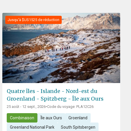
Jusqu'à $US1525 de réduction
Quatre îles - Islande - Nord-est du
Groenland - Spitzberg - Île aux Ours
25 août - 12 sept., 2026
•
Code du voyage: PLA12C26
Combinaison
Île aux Ours
Groenland
Greenland National Park
South Spitsbergen