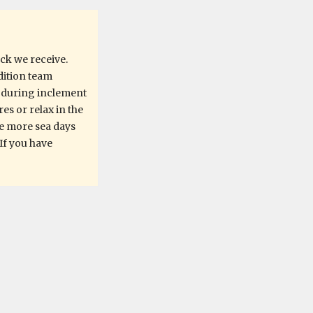
ck we receive.
edition team
d during inclement
es or relax in the
ire more sea days
If you have