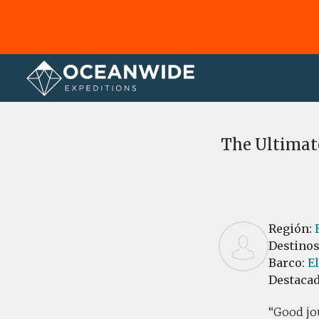
Página principal
Reseñas
The Ultimate
Región:
Destino
Barco:
E
Destaca
Good jou