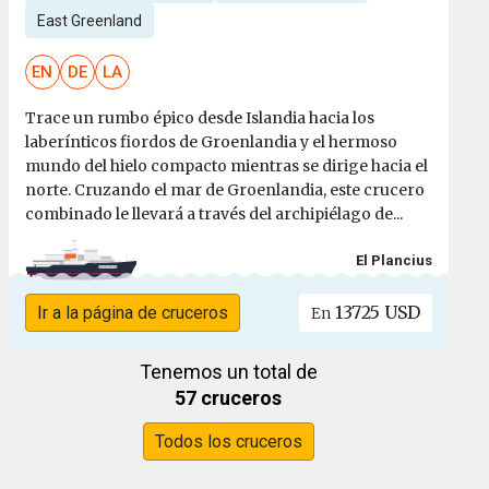
East Greenland
EN
DE
LA
Trace un rumbo épico desde Islandia hacia los
laberínticos fiordos de Groenlandia y el hermoso
mundo del hielo compacto mientras se dirige hacia el
norte. Cruzando el mar de Groenlandia, este crucero
combinado le llevará a través del archipiélago de...
El Plancius
13725 USD
Ir a la página de cruceros
En
Tenemos un total de
57 cruceros
Todos los cruceros