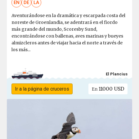
EN
DE
LA
Aventurándose en la dramática y escarpada costa del
noreste de Groenlandia, se adentrará en el fiordo
más grande del mundo, Scoresby Sund,
encontrándose con ballenas, aves marinas y bueyes
almizcleros antes de viajar hacia el norte a través de
los más...
El Plancius
11000 USD
Ir a la página de cruceros
En