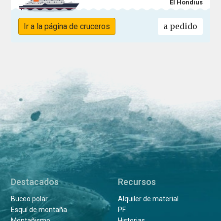
El Hondius
a pedido
Ir a la página de cruceros
Destacados
Recursos
Buceo polar
Alquiler de material
Esquí de montaña
PF
Montañismo
Historias