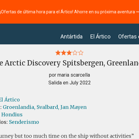
¡Ofertas de última hora para el Ártico! Ahorre en su próxima aventura 
Antártida
El Ártico
Ofertas
 Arctic Discovery Spitsbergen, Greenla
por maria scarcella
Salida en July 2022
El Ártico
s:
Groenlandia,
Svalbard,
Jan Mayen
l Hondius
dos:
Senderismo
rney but too much time on the ship without activities