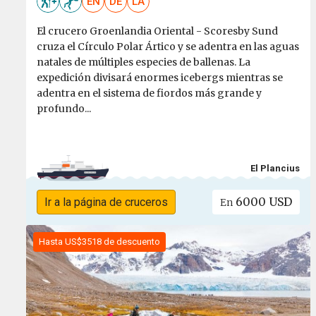
EN
DE
LA
El crucero Groenlandia Oriental - Scoresby Sund
cruza el Círculo Polar Ártico y se adentra en las aguas
natales de múltiples especies de ballenas. La
expedición divisará enormes icebergs mientras se
adentra en el sistema de fiordos más grande y
profundo...
El Plancius
6000 USD
Ir a la página de cruceros
En
Hasta US$3518 de descuento