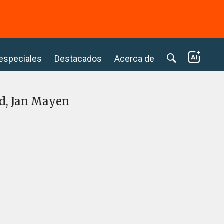
⭢
 especiales
Destacados
Acerca de
nd, Jan Mayen