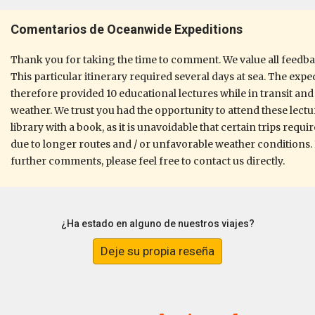
Comentarios de Oceanwide Expeditions
Thank you for taking the time to comment. We value all feedba
This particular itinerary required several days at sea. The exp
therefore provided 10 educational lectures while in transit an
weather. We trust you had the opportunity to attend these lectur
library with a book, as it is unavoidable that certain trips requ
due to longer routes and / or unfavorable weather conditions. 
further comments, please feel free to contact us directly.
¿Ha estado en alguno de nuestros viajes?
Deje su propia reseña