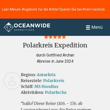
Last-Minute-Angebote für die Arktis! Sparen Sie bei Ihrem nächsten Abenteuer ⭢
Startseite
Bewertungen
Menü
Polarkreis Expedition
durch Gottfried Archan
Abreise in June 2024
Region:
Antarktis
Reiseziele:
Polarkreis
Schiff:
MS Hondius
Aktivitäten:
Polarfuchs
hallo! Diese Reise (10.6. - 17.6. ab
Longyearbyen) war die Reise meines