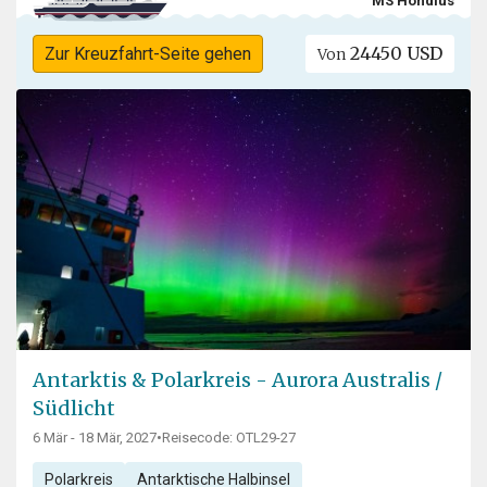
MS Hondius
24450 USD
Zur Kreuzfahrt-Seite gehen
Von
Antarktis & Polarkreis - Aurora Australis /
Südlicht
6 Mär - 18 Mär, 2027
•
Reisecode: OTL29-27
Polarkreis
Antarktische Halbinsel