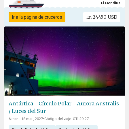
El Hondius
24450 USD
Ir a la página de cruceros
En
Antártica - Círculo Polar - Aurora Australis
/ Luces del Sur
6 mar. - 18 mar., 2027
•
Código del viaje: OTL29-27