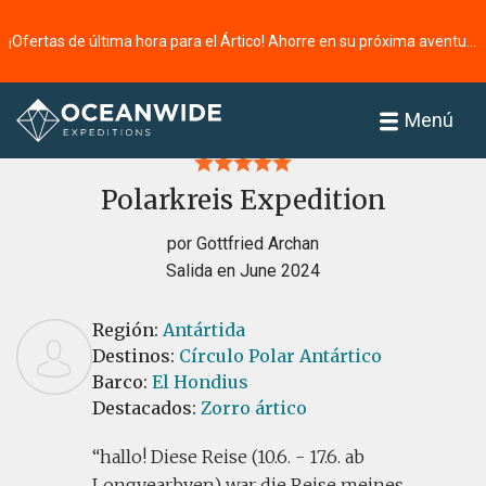
¡Ofertas de última hora para el Ártico! Ahorre en su próxima aventura ⭢
Página principal
Reseñas
Menú
Polarkreis Expedition
por Gottfried Archan
Salida en June 2024
Región:
Antártida
Destinos:
Círculo Polar Antártico
Barco:
El Hondius
Destacados:
Zorro ártico
hallo! Diese Reise (10.6. - 17.6. ab
Longyearbyen) war die Reise meines