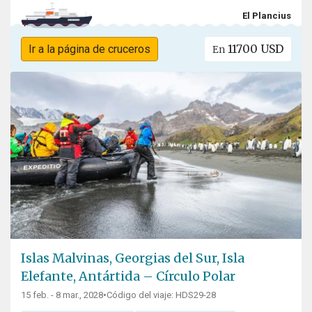
El Plancius
11700 USD
Ir a la página de cruceros
En
Islas Malvinas, Georgias del Sur, Isla
Elefante, Antártida – Círculo Polar
15 feb. - 8 mar., 2028
•
Código del viaje: HDS29-28