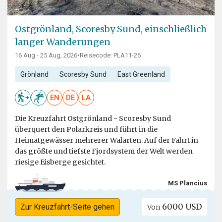
Ostgrönland, Scoresby Sund, einschließlich
langer Wanderungen
16 Aug - 25 Aug, 2026
•
Reisecode: PLA11-26
Grönland
Scoresby Sund
East Greenland
EN
DE
LA
Die Kreuzfahrt Ostgrönland - Scoresby Sund
überquert den Polarkreis und führt in die
Heimatgewässer mehrerer Walarten. Auf der Fahrt in
das größte und tiefste Fjordsystem der Welt werden
riesige Eisberge gesichtet.
MS Plancius
6000 USD
Zur Kreuzfahrt-Seite gehen
Von