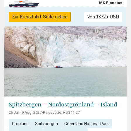
MS Plancius
13725 USD
Zur Kreuzfahrt-Seite gehen
Von
Spitzbergen – Nordostgrönland – Island
26 Jul - 9 Aug, 2027
•
Reisecode: HDS11-27
Grönland
Spitzbergen
Greenland National Park