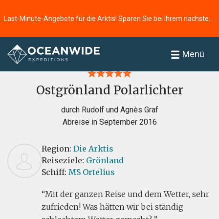
Last-Minute-Angebote für die Arktis! Sparen Sie bei Ihrem nächsten Abenteuer ⭢
Startseite
Bewertungen
Menü
Ostgrönland Polarlichter
durch Rudolf und Agnès Graf
Abreise in September 2016
Region:
Die Arktis
Reiseziele:
Grönland
Schiff:
MS Ortelius
Mit der ganzen Reise und dem Wetter, sehr
zufrieden! Was hätten wir bei ständig