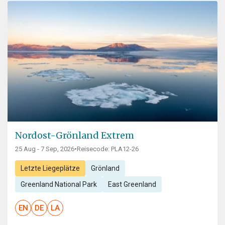
Nordost-Grönland Extrem
25 Aug - 7 Sep, 2026
•
Reisecode: PLA12-26
Letzte Liegeplätze
Grönland
Greenland National Park
East Greenland
EN
DE
LA