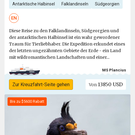
Antarktische Halbinsel
Falklandinseln
Südgeorgien
EN
Diese Reise zu den Falklandinseln, Südgeorgien und
der antarktischen Halbinsel ist ein wahr gewordener
Traum für Tierliebhaber. Die Expedition erkundet eines
der letzten ungezähmten Gebiete der Erde - ein Land
mit wildromantischen Landschaften und einer...
MS Plancius
13850 USD
Zur Kreuzfahrt-Seite gehen
Von
Bis zu $5600 Rabatt