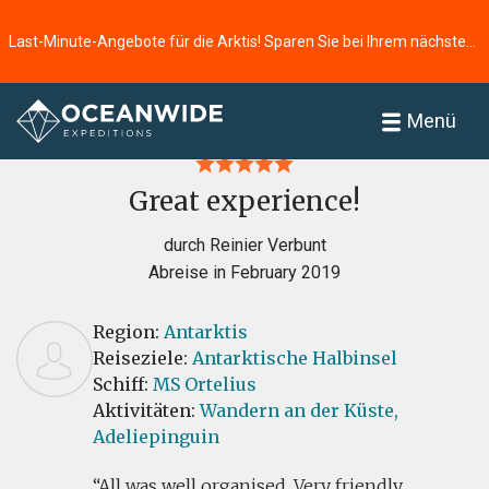
Last-Minute-Angebote für die Arktis! Sparen Sie bei Ihrem nächsten Abenteuer ⭢
Startseite
Bewertungen
Menü
Great experience!
durch Reinier Verbunt
Abreise in February 2019
Region:
Antarktis
Reiseziele:
Antarktische Halbinsel
Schiff:
MS Ortelius
Aktivitäten:
Wandern an der Küste,
Adeliepinguin
All was well organised. Very friendly