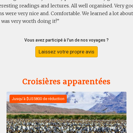
eresting readings and lectures. All well organised. Very 
 were very nice and. Comfortable. We learned a lot about 
It was very worth doing it!
Vous avez participé à l'un de nos voyages ?
Laissez votre propre avis
Croisières apparentées
Jusqu'à $US5800 de réduction