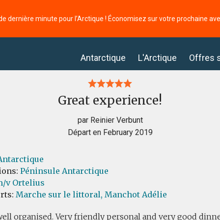
de dernière minute pour l’Arctique ! Économisez sur votre prochaine av
Antarctique
L'Arctique
Offres 
Great experience!
par Reinier Verbunt
Départ en February 2019
Antarctique
ions:
Péninsule Antarctique
/v Ortelius
orts:
Marche sur le littoral,
Manchot Adélie
well organised. Very friendly personal and very good dinne