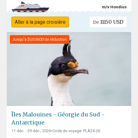
m/v Hondius
11150 USD
Aller à la page croisière
De
Jusqu'à $US5600 de réduction
Îles Malouines - Géorgie du Sud -
Antarctique
11 déc. - 29 déc., 2026
•
Code du voyage: PLA24-26