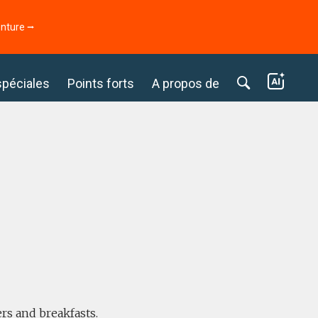
enture ⭢
spéciales
Points forts
A propos de
rs and breakfasts.