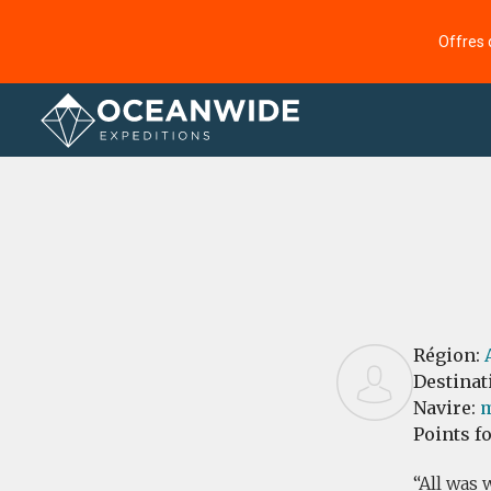
Offres 
Accueil
Commentaires
Région:
Destinat
Navire:
m
Points f
All was 