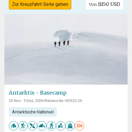
11150 USD
Zur Kreuzfahrt-Seite gehen
Von
Antarktis - Basecamp
23 Nov - 5 Dez, 2026
•
Reisecode: HDS22-26
Antarktische Halbinsel
EN