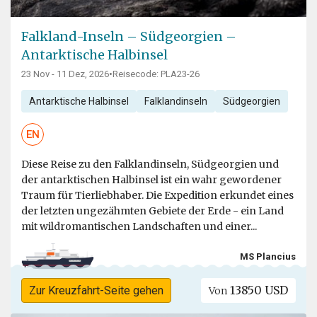
Falkland-Inseln – Südgeorgien –
Antarktische Halbinsel
23 Nov - 11 Dez, 2026
•
Reisecode: PLA23-26
Antarktische Halbinsel
Falklandinseln
Südgeorgien
EN
Diese Reise zu den Falklandinseln, Südgeorgien und
der antarktischen Halbinsel ist ein wahr gewordener
Traum für Tierliebhaber. Die Expedition erkundet eines
der letzten ungezähmten Gebiete der Erde - ein Land
mit wildromantischen Landschaften und einer...
MS Plancius
13850 USD
Zur Kreuzfahrt-Seite gehen
Von