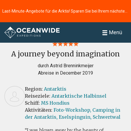
Last-Minute-Angebote für die Arktis! Sparen Sie bei Ihrem nächsten Abenteuer ⭢
Startseite
Bewertungen
Menü
A journey beyond imagination
durch Astrid Brenninkmeijer
Abreise in December 2019
Region:
Antarktis
Reiseziele:
Antarktische Halbinsel
Schiff:
MS Hondius
Aktivitäten:
Foto-Workshop,
Camping in
der Antarktis,
Eselspinguin,
Schwertwal
I was blown away by the beauty of