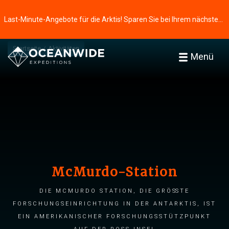
Last-Minute-Angebote für die Arktis! Sparen Sie bei Ihrem nächsten Abenteuer ⭢
Startseite
Aktivitäten
Menü
McMurdo-Station
Die McMurdo Station, die größte
Forschungseinrichtung in der Antarktis, ist
ein amerikanischer Forschungsstützpunkt
auf der Ross-Insel