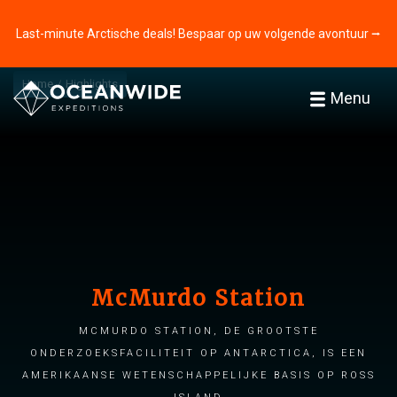
Last-minute Arctische deals! Bespaar op uw volgende avontuur ⭢
Home
Highlights
Menu
McMurdo Station
McMurdo Station, de grootste
onderzoeksfaciliteit op Antarctica, is een
Amerikaanse wetenschappelijke basis op Ross
Island