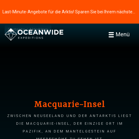
Last-Minute-Angebote für die Arktis! Sparen Sie bei Ihrem nächsten Abenteuer ⭢
Startseite
Aktivitäten
Menü
Macquarie-Insel
Zwischen Neuseeland und der Antarktis liegt
die Macquarie-Insel, der einzige Ort im
Pazifik, an dem Mantelgestein auf
Meereshöhe zu sehen ist