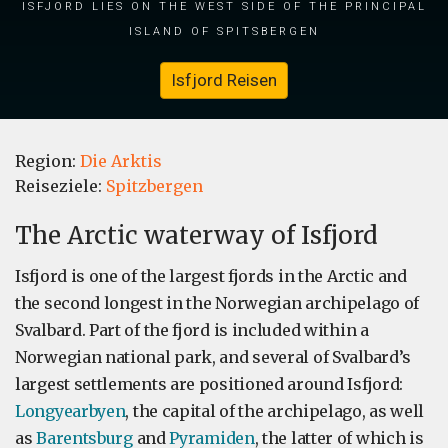
Isfjord lies on the west side of the principal
island of Spitsbergen
Isfjord Reisen
Region:
Die Arktis
Reiseziele:
Spitzbergen
The Arctic waterway of Isfjord
Isfjord is one of the largest fjords in the Arctic and
the second longest in the Norwegian archipelago of
Svalbard. Part of the fjord is included within a
Norwegian national park, and several of Svalbard’s
largest settlements are positioned around Isfjord:
Longyearbyen
, the capital of the archipelago, as well
as
Barentsburg
and
Pyramiden
, the latter of which is