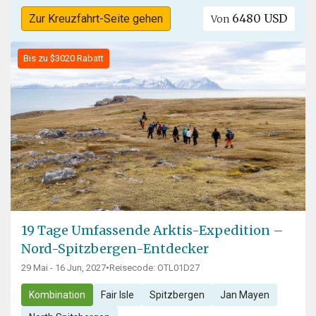
6480 USD
Zur Kreuzfahrt-Seite gehen
Von
Bis zu $3020 Rabatt
19 Tage Umfassende Arktis-Expedition –
Nord-Spitzbergen-Entdecker
29 Mai - 16 Jun, 2027
•
Reisecode: OTL01D27
Kombination
Fair Isle
Spitzbergen
Jan Mayen