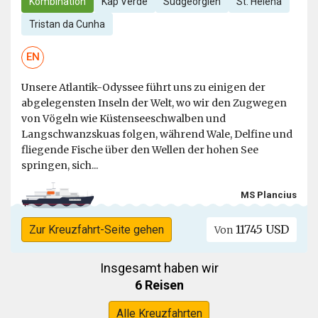
Kombination
Kap Verde
Südgeorgien
St. Helena
Tristan da Cunha
EN
Unsere Atlantik-Odyssee führt uns zu einigen der
abgelegensten Inseln der Welt, wo wir den Zugwegen
von Vögeln wie Küstenseeschwalben und
Langschwanzskuas folgen, während Wale, Delfine und
fliegende Fische über den Wellen der hohen See
springen, sich...
MS Plancius
11745 USD
Zur Kreuzfahrt-Seite gehen
Von
Insgesamt haben wir
6 Reisen
Alle Kreuzfahrten