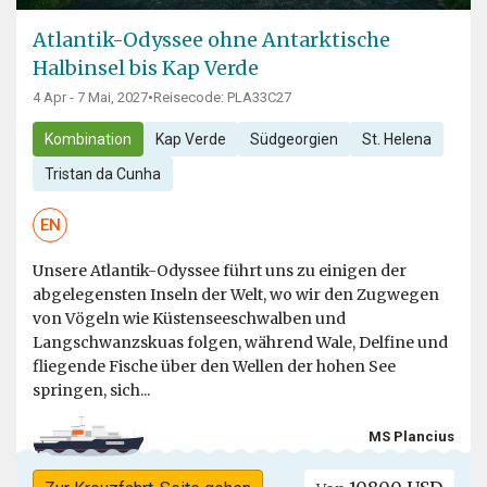
Atlantik-Odyssee ohne Antarktische
Halbinsel bis Kap Verde
4 Apr - 7 Mai, 2027
•
Reisecode: PLA33C27
Kombination
Kap Verde
Südgeorgien
St. Helena
Tristan da Cunha
EN
Unsere Atlantik-Odyssee führt uns zu einigen der
abgelegensten Inseln der Welt, wo wir den Zugwegen
von Vögeln wie Küstenseeschwalben und
Langschwanzskuas folgen, während Wale, Delfine und
fliegende Fische über den Wellen der hohen See
springen, sich...
MS Plancius