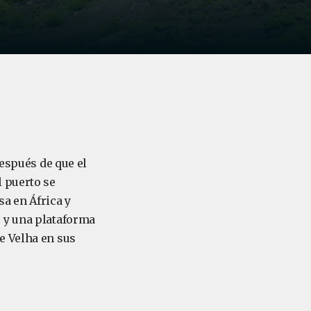
después de que el
l puerto se
a en África y
 y una plataforma
e Velha en sus