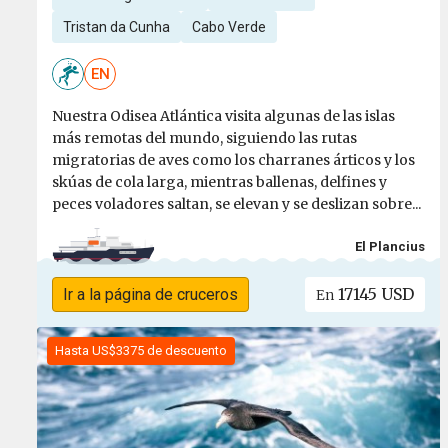
Tristan da Cunha
Cabo Verde
EN
Nuestra Odisea Atlántica visita algunas de las islas
más remotas del mundo, siguiendo las rutas
migratorias de aves como los charranes árticos y los
skúas de cola larga, mientras ballenas, delfines y
peces voladores saltan, se elevan y se deslizan sobre...
El Plancius
17145 USD
Ir a la página de cruceros
En
Hasta US$3375 de descuento