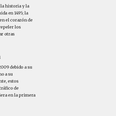
a historia y la
ida en 1495; la
 en el corazón de
repeler los
ar otras
a
2009 debido a su
mo a su
te, estos
tráfico de
iera en la primera