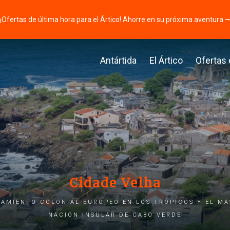
¡Ofertas de última hora para el Ártico! Ahorre en su próxima aventura 
Antártida
El Ártico
Ofertas
Cidade Velha
tamiento colonial europeo en los trópicos y el má
nación insular de Cabo Verde