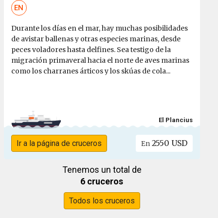
EN
Durante los días en el mar, hay muchas posibilidades
de avistar ballenas y otras especies marinas, desde
peces voladores hasta delfines. Sea testigo de la
migración primaveral hacia el norte de aves marinas
como los charranes árticos y los skúas de cola...
El Plancius
2550 USD
Ir a la página de cruceros
En
Tenemos un total de
6 cruceros
Todos los cruceros