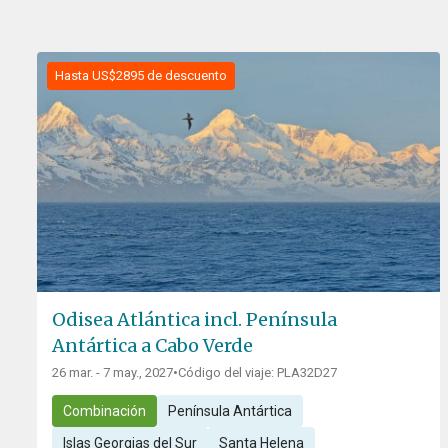
Hasta US$2895 de descuento
Odisea Atlántica incl. Península
Antártica a Cabo Verde
26 mar. - 7 may., 2027
•
Código del viaje: PLA32D27
Combinación
Península Antártica
Islas Georgias del Sur
Santa Helena