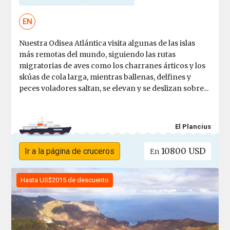
EN
Nuestra Odisea Atlántica visita algunas de las islas
más remotas del mundo, siguiendo las rutas
migratorias de aves como los charranes árticos y los
skúas de cola larga, mientras ballenas, delfines y
peces voladores saltan, se elevan y se deslizan sobre...
El Plancius
10800 USD
Ir a la página de cruceros
En
Hasta US$2015 de descuento