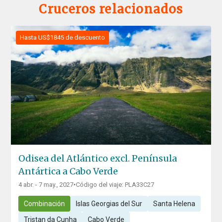
Cruceros relacionados
Hasta US$1845 de descuento
Odisea del Atlántico excl. Península
Antártica a Cabo Verde
4 abr. - 7 may., 2027
•
Código del viaje: PLA33C27
Combinación
Islas Georgias del Sur
Santa Helena
Tristan da Cunha
Cabo Verde