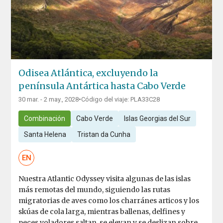
Odisea Atlántica, excluyendo la
península Antártica hasta Cabo Verde
30 mar. - 2 may., 2028
•
Código del viaje: PLA33C28
Combinación
Cabo Verde
Islas Georgias del Sur
Santa Helena
Tristan da Cunha
EN
Nuestra Atlantic Odyssey visita algunas de las islas
más remotas del mundo, siguiendo las rutas
migratorias de aves como los charránes articos y los
skúas de cola larga, mientras ballenas, delfines y
peces voladores saltan, se elevan y se deslizan sobre...