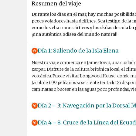
Resumen del viaje
Durante los días en el mar, hay muchas posibilidad
peces voladores hasta delfines. Sea testigo de la
como los charranes árticos y los skúas de cola l
¡una auténtica odisea del mundo natural!
Día 1: Saliendo de la Isla Elena
Nuestro viaje comienza en Jamestown, una ciudad c
zarpar. Disfrute de la cultura británica local, el cl
volcánica. Puede visitar Longwood House, donde mur
Jacob de 699 peldaños si se siente tentado. Si dis
caminatas o bucear en las aguas poco profundas, vie
Día 2 - 3: Navegación por la Dorsal 
Día 4 - 8: Cruce de la Línea del Ecua