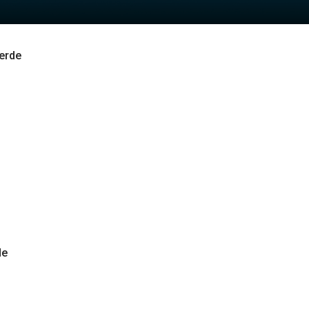
erde
de