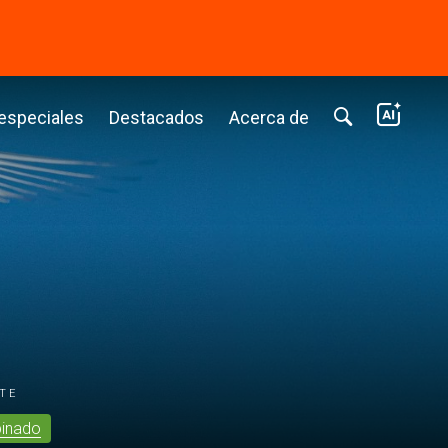
⭢
 especiales
Destacados
Acerca de
te
inado