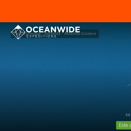
Página principal
Antártida
Antártida Cruceros
S
Este 