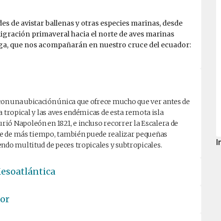
es de avistar ballenas y otras especies marinas, desde
 migración primaveral hacia el norte de aves marinas
arga, que nos acompañarán en nuestro cruce del ecuador:
on una ubicación única que ofrece mucho que ver antes de
ima tropical y las aves endémicas de esta remota isla
ió Napoleón en 1821, e incluso recorrer la Escalera de
pone de más tiempo, también puede realizar pequeñas
I
ndo multitud de peces tropicales y subtropicales.
Mesoatlántica
dor