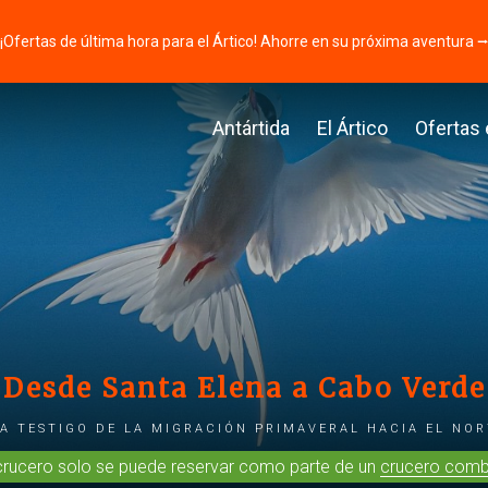
¡Ofertas de última hora para el Ártico! Ahorre en su próxima aventura 
Antártida
El Ártico
Ofertas
Desde Santa Elena a Cabo Verde
ea testigo de la migración primaveral hacia el nor
crucero solo se puede reservar como parte de un
crucero comb