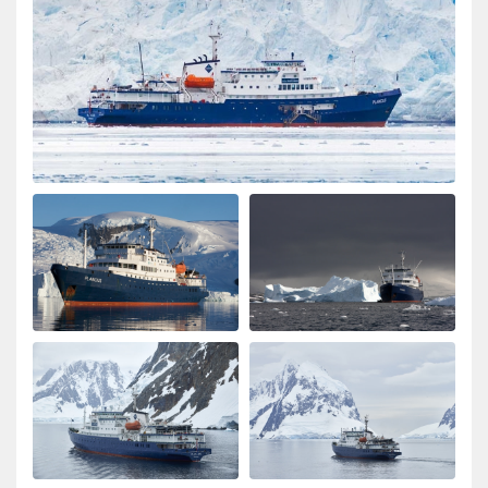
Best company, best trip and best wild life ever! We will
book again with OceanWide!
Great Antarctica - Polar Circle - Whale
watching trip
durch Sylvia Vergeer
Antarktis
We had a great trip which gave us all that we were
hoping for. Incredible number of whales and pinguins
and beautiful weather after a very stormy drake
passage. Crew and guides were amazing with all the