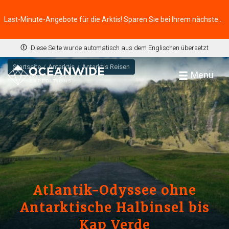
Last-Minute-Angebote für die Arktis! Sparen Sie bei Ihrem nächsten Abenteuer ⭢
Diese Seite wurde automatisch aus dem Englischen übersetzt
Startseite
Antarktis
Antarktis Reisen
Menü
Atlantik-Odyssee ohne
Antarktische Halbinsel bis
Kap Verde