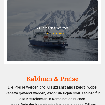
interesting lectures and wonderful food and service.
Also the other guests on the boat were great. I truly
recommend this trip.
71 Fotos des Schiffes
in
der Galerie »
Antarctica
durch Hedda von Olnhausen
Antarktis
Very unique trip to the Antarctic Peninsula and South
Circle. The staff made the trip so special. Experienced
Kabinen & Preise
expedition crew, good food and overall very happy with
the trip.
Die Preise werden
pro Kreuzfahrt angezeigt
, wobei
Rabatte gewährt werden, wenn Sie Kojen oder Kabinen für
alle Kreuzfahrten in Kombination buchen.
Jedes Bein der Kombination hat sein eigenes Etikett: