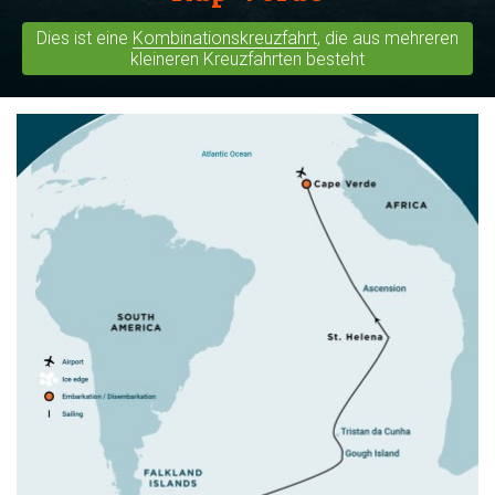
Dies ist eine
Kombinationskreuzfahrt
, die aus mehreren
kleineren Kreuzfahrten besteht