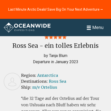
Last Minute Arctic Deals! Save Big On Your Next Adventure ⭢
Home
Reviews
Menu
Ross Sea - ein tolles Erlebnis
by Tanja Blum
Departure in January 2023
Region:
Antarctica
Destinations:
Ross Sea
Ship:
m/v Ortelius
die 32 Tage auf der Ortelius auf der Tour
von Ushuaia nach Bluff haben wir sehr