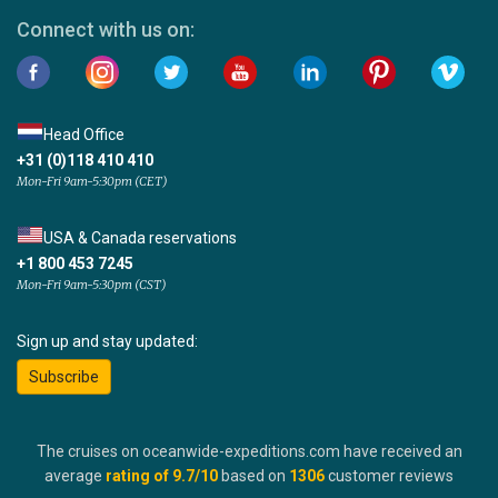
Connect with us on:
Head Office
+31 (0)118 410 410
Mon-Fri 9am-5:30pm (CET)
USA & Canada reservations
+1 800 453 7245
Mon-Fri 9am-5:30pm (CST)
Sign up and stay updated:
Subscribe
The cruises on oceanwide-expeditions.com have received an
average
rating of
9.7
/10
based on
1306
customer reviews