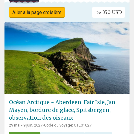
350 USD
Aller à la page croisière
De
Océan Arctique - Aberdeen, Fair Isle, Jan
Mayen, bordure de glace, Spitsbergen,
observation des oiseaux
29 mai - 9 juin, 2027
•
Code du voyage: OTL01C27