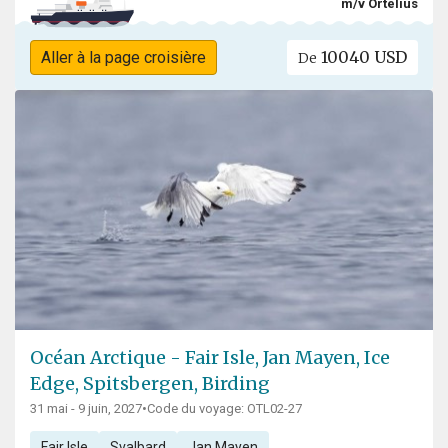
m/v Ortelius
10040 USD
Aller à la page croisière
De
Océan Arctique - Fair Isle, Jan Mayen, Ice
Edge, Spitsbergen, Birding
31 mai - 9 juin, 2027
•
Code du voyage: OTL02-27
Fair Isle
Svalbard
Jan Mayen