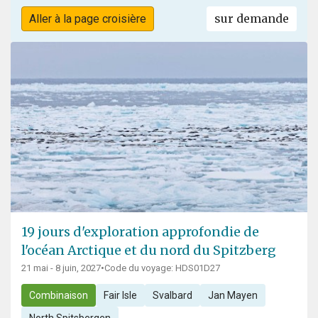
sur demande
Aller à la page croisière
19 jours d'exploration approfondie de
l'océan Arctique et du nord du Spitzberg
21 mai - 8 juin, 2027
•
Code du voyage: HDS01D27
Combinaison
Fair Isle
Svalbard
Jan Mayen
North Spitsbergen