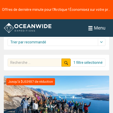
Accueil
Croisières
L'Arctique
Offres de dernière minute pour l’Arctique ! Économisez sur votre prochaine aventure ⭢
Croisières
61 croisière trouvée
Menu
1 filtre sélectionné
Jusqu'à $US3937 de réduction