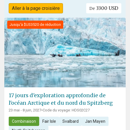
3300 USD
Aller à la page croisière
De
Jusqu'à $US3520 de réduction
17 jours d'exploration approfondie de
l'océan Arctique et du nord du Spitzberg
23 mai - 8 juin, 2027
•
Code du voyage: HDS02C27
Combinaison
Fair Isle
Svalbard
Jan Mayen