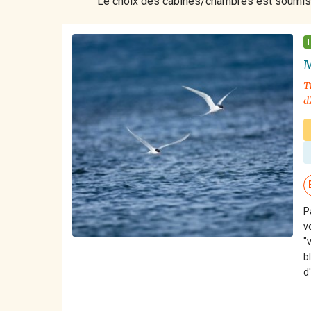
Le choix des cabines/chambres est soumis à
M
T
d
P
v
"
b
d