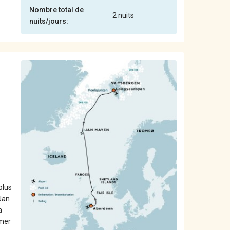
Nombre total de
2 nuits
nuits/jours:
plus
 Jan
a
 mer