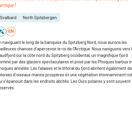
Arctique !
Svalbard
North Spitsbergen
EN
n naviguant le long de la banquise du Spitzberg Nord, nous aurons les
eilleures chances d'apercevoir le roi de l'Arctique. Nous naviguons vers 
audfjord sur la côte nord du Spitzberg occidental, un magnifique fjord
ominé par des glaciers spectaculaires et prisé par les Phoques barbus et
hoques annelés. Les falaises et le littoral du fjord abritent également d
olonies d'oiseaux marins prospères et une végétation étonnamment ric
ui s'épanouit dans les endroits abrités. Les Ours polaires y sont souvent
bservés.