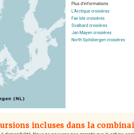
Plus d'informations
L'Arctique croisières
Fair Isle croisières
Svalbard croisières
Jan Mayen croisières
North Spitsbergen croisières
ursions incluses dans la combina