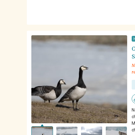
O
S
N
r
N
c
M
c