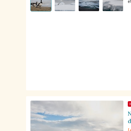
et
N
d
L