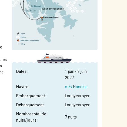
le
 les
es
Dates:
1 juin - 8 juin,
he,
2027
Navire:
m/v Hondius
Embarquement:
Longyearbyen
Débarquement:
Longyearbyen
Nombre total de
7 nuits
nuits/jours: