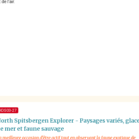
 de l'air.
HDS03-27
orth Spitsbergen Explorer - Paysages variés, glac
e mer et faune sauvage
a meilleure occasion d'être actif tout en observant la faune exotique de