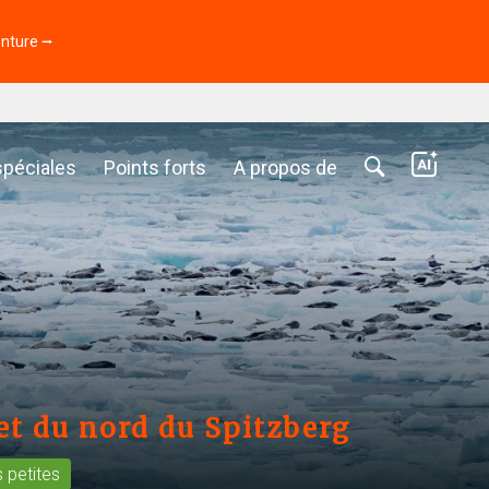
enture ⭢
spéciales
Points forts
A propos de
et du nord du Spitzberg
 petites