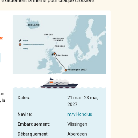
a exactement la même pour chaque croisière.
ue
'un
Dates:
21 mai - 23 mai,
 la
2027
Navire:
m/v Hondius
Embarquement:
Vlissingen
Débarquement:
Aberdeen