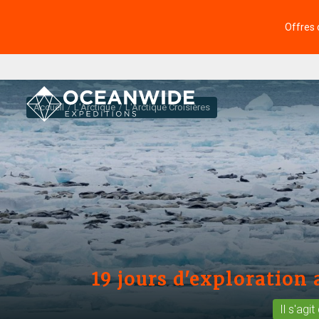
Offres 
Accueil
L'Arctique
L'Arctique Croisières
19 jours d'exploration
Il s'agi