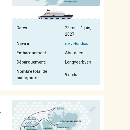
Dates:
23 mai - 1 juin,
2027
Navire:
m/v Hondius
Embarquement:
Aberdeen
Débarquement:
Longyearbyen
Nombre total de
9 nuits
nuits/jours:
e