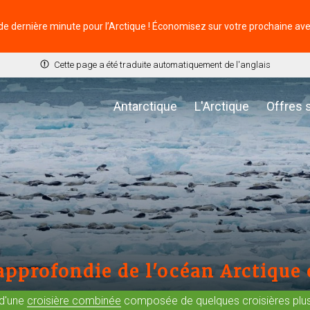
de dernière minute pour l’Arctique ! Économisez sur votre prochaine av
Cette page a été traduite automatiquement de l'anglais
Antarctique
L'Arctique
Offres 
 approfondie de l'océan Arctique 
t d'une
croisière combinée
composée de quelques croisières plus