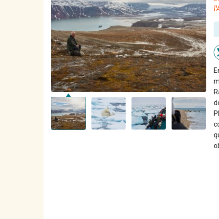
l'
E
m
R
d
P
c
q
o