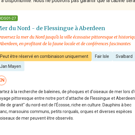
 disponibilité. Nous ne pouvons pas garantir que la cabine ser
HDS01-27
er du Nord - de Flessingue à Aberdeen
raversez la mer du Nord jusqu'à la ville écossaise pittoresque et historiq
'Aberdeen, en profitant de la faune locale et de conférences fascinantes
Peut être réservé en combinaison uniquement
Fair Isle
Svalbard
Jan Mayen
EN
artez à la recherche de baleines, de phoques et d'oiseaux de mer lors d
oyage pittoresque entre notre port d'attache de Flessingue et Aberdeen,
ville de granit" du nord-est de l'Écosse, riche en culture. Dauphins à bec
lanc, marsouins communs, petits rorquals, orques et diverses espèces
'oiseaux de mer peuvent être observés.