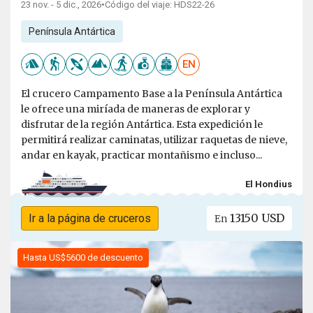
23 nov. - 5 dic., 2026
•
Código del viaje: HDS22-26
Península Antártica
EN
El crucero Campamento Base a la Península Antártica
le ofrece una miríada de maneras de explorar y
disfrutar de la región Antártica. Esta expedición le
permitirá realizar caminatas, utilizar raquetas de nieve,
andar en kayak, practicar montañismo e incluso...
El Hondius
13150 USD
Ir a la página de cruceros
En
Hasta US$5600 de descuento