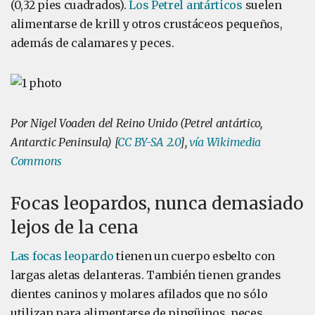
(0,32 pies cuadrados).
Los Petrel antárticos
suelen
alimentarse de krill y otros crustáceos pequeños,
además de calamares y peces.
Por Nigel Voaden del Reino Unido (Petrel antártico,
Antarctic Peninsula) [
CC BY-SA 2.0
],
vía Wikimedia
Commons
Focas leopardos, nunca demasiado
lejos de la cena
Las focas leopardo
tienen un cuerpo esbelto con
largas aletas delanteras. También tienen grandes
dientes caninos y molares afilados que no sólo
utilizan para alimentarse de pingüinos, peces,