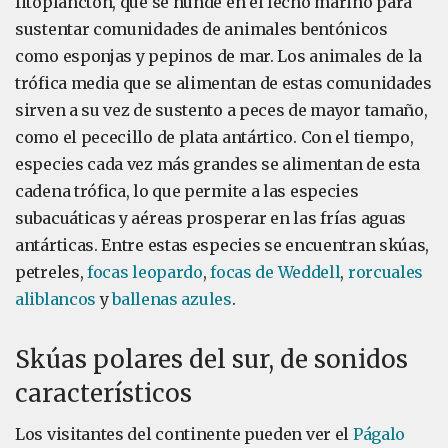
fitoplancton, que se hunde en el lecho marino para
sustentar comunidades de animales bentónicos
como esponjas y pepinos de mar. Los animales de la
trófica media que se alimentan de estas comunidades
sirven a su vez de sustento a peces de mayor tamaño,
como el pececillo de plata antártico. Con el tiempo,
especies cada vez más grandes se alimentan de esta
cadena trófica, lo que permite a las especies
subacuáticas y aéreas prosperar en las frías aguas
antárticas. Entre estas especies se encuentran skúas,
petreles,
focas leopardo
,
focas de Weddell
,
rorcuales
aliblancos
y
ballenas azules
.
Skúas polares del sur, de sonidos
característicos
Los visitantes del continente pueden ver el
Págalo