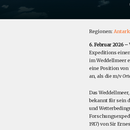
Regionen:
Antark
6. Februar 2026 –
Expeditions einen
im Weddellmeer er
eine Position von
an, als die m/v
Ort
Das Weddellmeer, 
bekannt für sein 
und Wetterbeding
Forschungsexpedit
1917) von Sir Erne