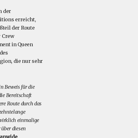
n der
tions erreicht,
ßteil der Route
r Crew
nent in Queen
 des
gion, die nur sehr
n Beweis für die
ie Bereitschaft
ere Route durch das
rzehntelange
wirklich einmalige
r über diesen
eanwide