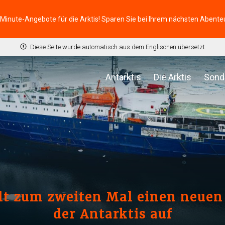
-Minute-Angebote für die Arktis! Sparen Sie bei Ihrem nächsten Abente
Diese Seite wurde automatisch aus dem Englischen übersetzt
Antarktis
Die Arktis
Sond
lt zum zweiten Mal einen neue
der Antarktis auf