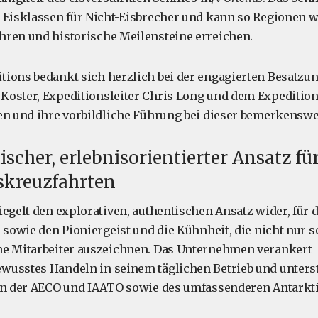
 Eisklassen für Nicht-Eisbrecher und kann so Regionen w
ren und historische Meilensteine erreichen.
ions bedankt sich herzlich bei der engagierten Besatzu
oster, Expeditionsleiter Chris Long und dem Expedition
en und ihre vorbildliche Führung bei dieser bemerkenswe
ischer, erlebnisorientierter Ansatz fü
skreuzfahrten
iegelt den explorativen, authentischen Ansatz wider, für
 sowie den Pioniergeist und die Kühnheit, die nicht nur s
ne Mitarbeiter auszeichnen. Das Unternehmen verankert
usstes Handeln in seinem täglichen Betrieb und unterstü
ien der AECO und IAATO sowie des umfassenderen Antarkt