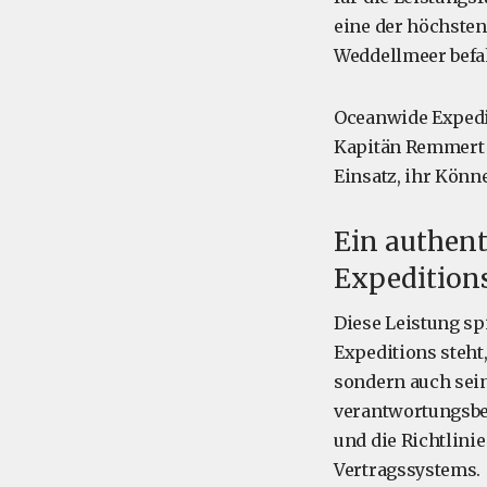
eine der höchsten
Weddellmeer befah
Oceanwide Expedit
Kapitän Remmert K
Einsatz, ihr Könn
Ein authent
Expedition
Diese Leistung sp
Expeditions steht,
sondern auch sei
verantwortungsbew
und die Richtlin
Vertragssystems.