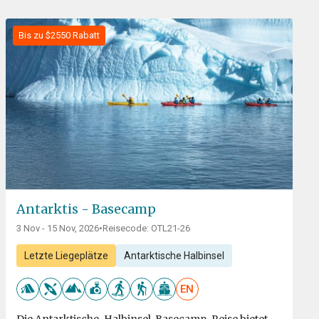
Bis zu $2550 Rabatt
Antarktis - Basecamp
3 Nov - 15 Nov, 2026
•
Reisecode: OTL21-26
Letzte Liegeplätze
Antarktische Halbinsel
EN