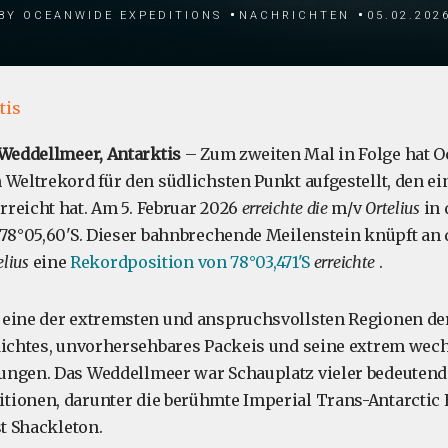
by Oceanwide Expeditions
Nachrichten
05.02.202
tis
 Weddellmeer, Antarktis
– Zum zweiten Mal in Folge hat 
 Weltrekord für den südlichsten Punkt aufgestellt, den ei
reicht hat. Am 5. Februar 2026
erreichte die
m/v
Ortelius
in 
 78°05,60'S. Dieser bahnbrechende Meilenstein knüpft an d
elius
eine
Rekordposition von 78°03,471'S
erreichte
.
eine der extremsten und anspruchsvollsten Regionen der 
dichtes, unvorhersehbares Packeis und seine extrem wech
ungen. Das Weddellmeer war Schauplatz vieler bedeutend
ionen, darunter die berühmte Imperial Trans-Antarctic 
st Shackleton.