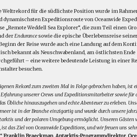
e Weltrekord für die südlichste Position wurde im Rahme
nd dynamischsten Expeditionsroute von Oceanwide Expedi
ise „Remote Weddell Sea Explorer“, die zum Teil einen Gro
nd der
Endurance
sowie die epische Überlebensreise seine
Beginn der Reise wurde auch eine Landung auf dem Konti
risch bekannt als Neuschwabenland, am östlichsten Ende
hgeführt – eine weitere bedeutende Leistung in einer Re
stalter besuchen.
igenen Rekord zum zweiten Mal in Folge gebrochen haben, ist ei
 Erfahrung unserer Crews und Expeditionsmitarbeiter sowie für d
 das Übliche hinauszugehen und echte Abenteuer zu erleben. Uns
eer ist in der Branche einzigartig und wurde durch unsere jah
tarktis und der polaren Umgebung ermöglicht. Unseren Gästen 
, ist das Ziel von Oceanwide Expeditions, und wir freuen uns seh
.“
Franklin Braeckman, Antarktis-Programmdirektor, Oc