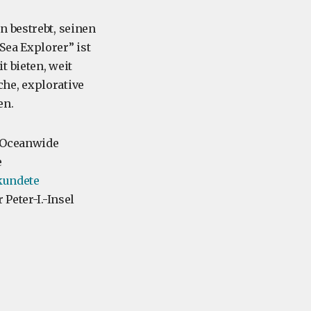
n bestrebt, seinen
Sea Explorer” ist
t bieten, weit
he, explorative
en.
n Oceanwide
e
rkundete
 Peter-I.-Insel