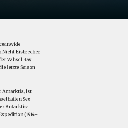
6
Oceanwide
n Nicht-Eisbrecher
der Vahsel Bay
ie letzte Saison
Antarktis, ist
selhaften See-
er Antarktis-
Expedition (1914–