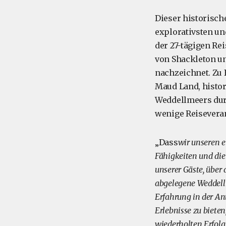
Dieser historisch
explorativsten u
der 27-tägigen Re
von Shackleton u
nachzeichnet. Zu 
Maud Land, histo
Weddellmeers durc
wenige Reiseveran
„Dass
wir unseren e
Fähigkeiten und die
unserer Gäste, über
abgelegene Weddellm
Erfahrung in der An
Erlebnisse zu bieten
wiederholten Erfolg