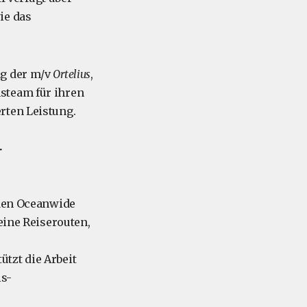
ie das
ng der m/v
Ortelius
,
steam für ihren
rten Leistung.
r
 den Oceanwide
eine Reiserouten,
tzt die Arbeit
is-