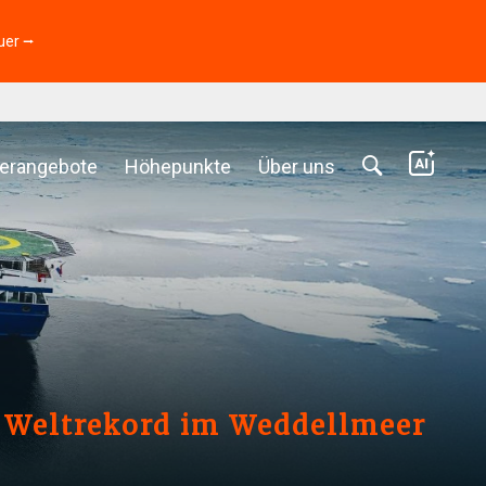
uer ⭢
erangebote
Höhepunkte
Über uns
n Weltrekord im Weddellmeer