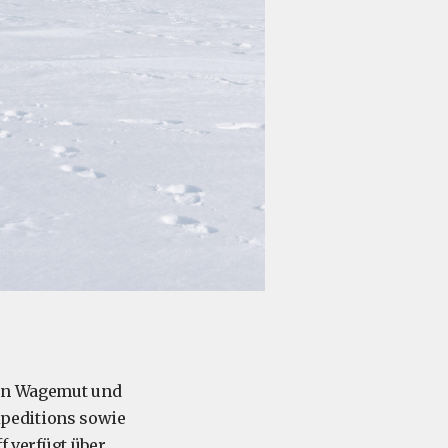
 den Wagemut und
peditions sowie
ff verfügt über