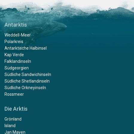
Antarktis
Weddell-Meer
Polarkreis
Antarktische Halbinsel
Kap Verde
Falklandinseln
Südgeorgien
Südliche Sandwichinseln
Südliche Shetlandinseln
Südliche Orkneyinseln
Rossmeer
Die Arktis
Grönland
Island
Jan Mayen