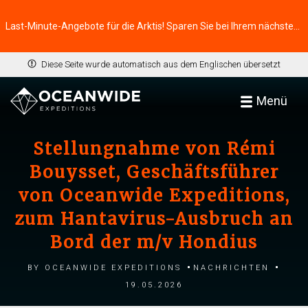
Last-Minute-Angebote für die Arktis! Sparen Sie bei Ihrem nächsten Abenteuer ⭢
Diese Seite wurde automatisch aus dem Englischen übersetzt
Menü
Stellungnahme von Rémi
Bouysset, Geschäftsführer
von Oceanwide Expeditions,
zum Hantavirus-Ausbruch an
Bord der m/v Hondius
by Oceanwide Expeditions
Nachrichten
19.05.2026