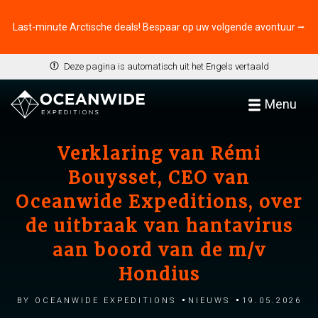
Last-minute Arctische deals! Bespaar op uw volgende avontuur ⭢
Deze pagina is automatisch uit het Engels vertaald
Menu
Verklaring van Rémi
Bouysset, CEO van
Oceanwide Expeditions, over
de uitbraak van hantavirus
aan boord van de m/v
Hondius
by Oceanwide Expeditions
Nieuws
19.05.2026