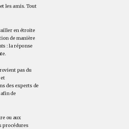
et les amis. Tout
ailler en étroite
uation de manière
ts : la réponse
te.
provient pas du
 et
ns des experts de
afin de
ire ou aux
s procédures