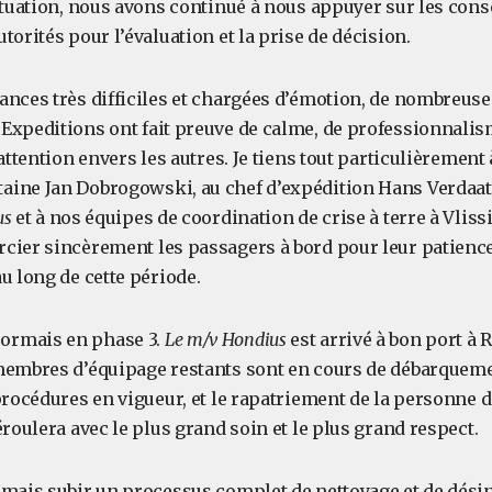
ituation, nous avons continué à nous appuyer sur les cons
torités pour l’évaluation et la prise de décision.
ances très difficiles et chargées d’émotion, de nombreus
Expeditions ont fait preuve de calme, de professionnalism
’attention envers les autres. Je tiens tout particulièrement
ine Jan Dobrogowski, au chef d’expédition Hans Verdaat,
us
et à nos équipes de coordination de crise à terre à Vlissi
cier sincèrement les passagers à bord pour leur patience
u long de cette période.
rmais en phase 3.
Le m/v Hondius
est arrivé à bon port à 
 membres d’équipage restants sont en cours de débarque
procédures en vigueur, et le rapatriement de la personne d
éroulera avec le plus grand soin et le plus grand respect.
rmais subir un processus complet de nettoyage et de désin