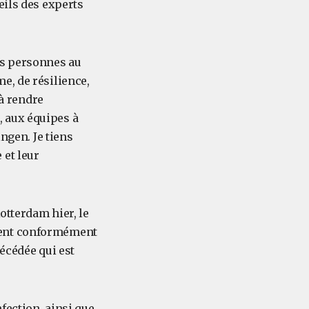
eils des experts
es personnes au
e, de résilience,
 à rendre
 aux équipes à
ngen. Je tiens
 et leur
Rotterdam hier, le
ment conformément
écédée qui est
fection, ainsi que