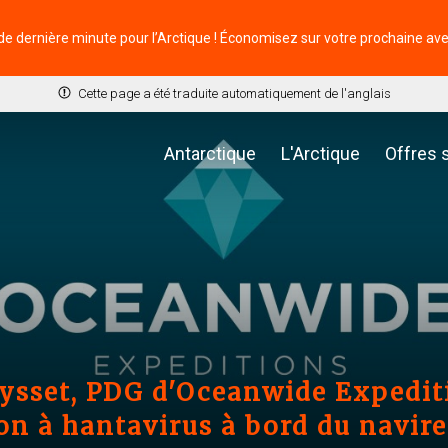
de dernière minute pour l’Arctique ! Économisez sur votre prochaine av
Cette page a été traduite automatiquement de l'anglais
Antarctique
L'Arctique
Offres 
ysset, PDG d'Oceanwide Expediti
ion à hantavirus à bord du navir