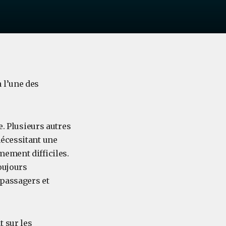
 l’une des
e. Plusieurs autres
nécessitant une
mement difficiles.
oujours
 passagers et
 sur les