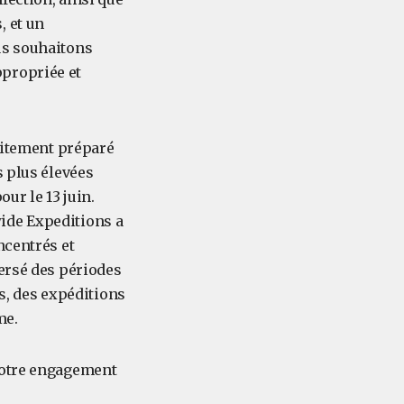
, et un
us souhaitons
ppropriée et
aitement préparé
s plus élevées
ur le 13 juin.
ide Expeditions a
ncentrés et
versé des périodes
es, des expéditions
me.
 notre engagement