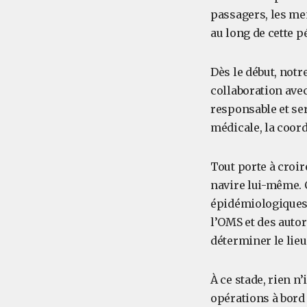
passagers, les mem
au long de cette p
Dès le début, notr
collaboration avec
responsable et ser
médicale, la coor
Tout porte à croir
navire lui-même. 
épidémiologiques
l’OMS et des auto
déterminer le lieu
À ce stade, rien n’
opérations à bor