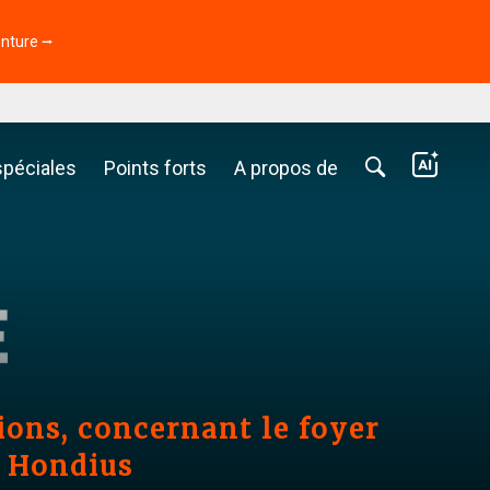
enture ⭢
spéciales
Points forts
A propos de
ons, concernant le foyer
e Hondius