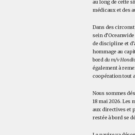
au long de cette s
médicaux et des au
Dans des circonst
sein d’Oceanwide 
de discipline et d
hommage au capita
bord
du m/v Hondi
également à remer
coopération tout a
Nous sommes déso
18 mai 2026. Les
aux directives et 
restée à bord se d
Le navire va déso