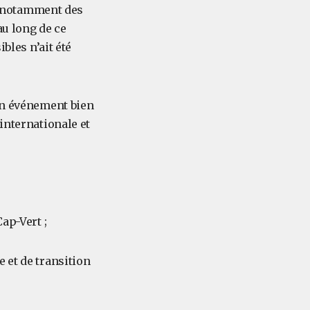
s, notamment des
au long de ce
bles n’ait été
 un événement bien
internationale et
ap-Vert ;
 et de transition